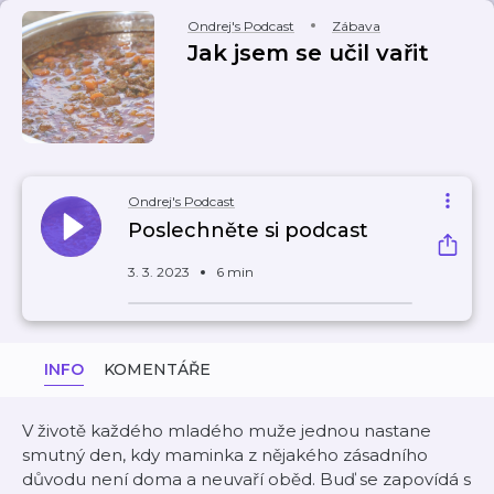
Ondrej's Podcast
Zábava
Jak jsem se učil vařit
Ondrej's Podcast
Poslechněte si podcast
3. 3. 2023
6 min
INFO
KOMENTÁŘE
V životě každého mladého muže jednou nastane
smutný den, kdy maminka z nějakého zásadního
důvodu není doma a neuvaří oběd. Buď se zapovídá s