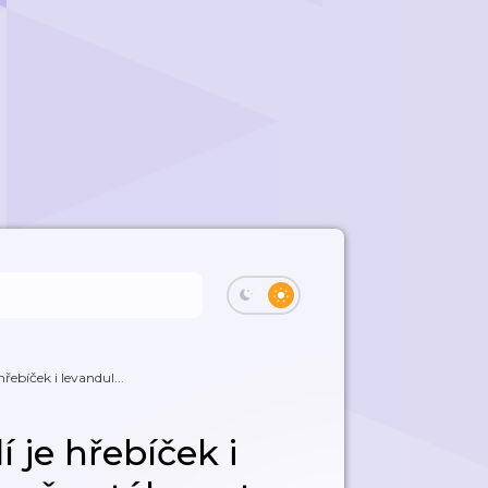
řebíček i levandul...
 je hřebíček i