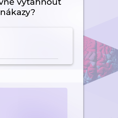
ávně vytáhnout
o nákazy?