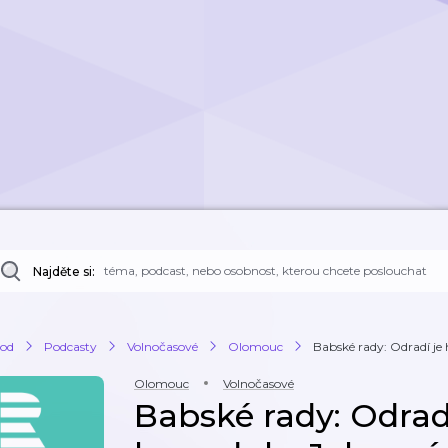
Najděte si:
od
Podcasty
Volnočasové
Olomouc
Babské rady: Odradí je h
Olomouc
Volnočasové
Babské rady: Odradí