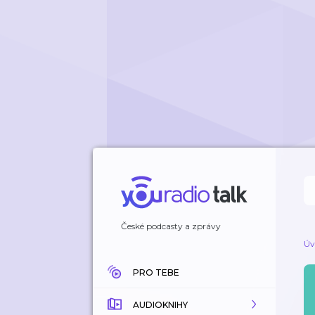
České podcasty a zprávy
Úv
PRO TEBE
AUDIOKNIHY