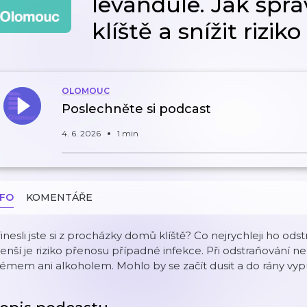
levandule. Jak spr
klíště a snížit rizik
OLOMOUC
Poslechněte si podcast
4. 6. 2026
1 min
NFO
KOMENTÁŘE
inesli jste si z procházky domů klíště? Co nejrychleji ho odst
nší je riziko přenosu případné infekce. Při odstraňování ne
émem ani alkoholem. Mohlo by se začít dusit a do rány vypus