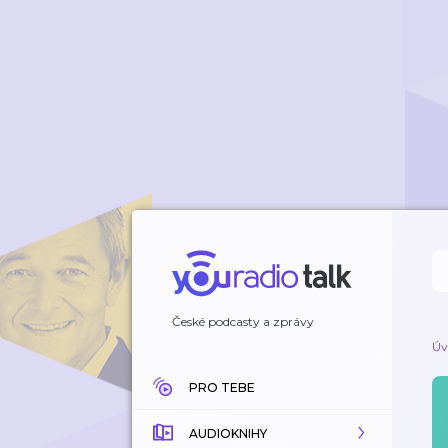
České podcasty a zprávy
Úv
PRO TEBE
AUDIOKNIHY