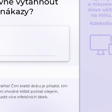
ávně vytáhnout
o nákazy?
raňte! Čím kratší dobu je přisáté, tím
ní vhodné klíště potírat olejem,
tit více infekčních látek.