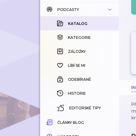
PODCASTY
KATALOG
KOUPENÉ
KATALOG
KATEGORIE
KATEGORIE
ZÁLOŽKY
ZÁLOŽKY
HISTORIE
LÍBÍ SE MI
ODEBÍRANÉ
I
HISTORIE
Př
EDITORSKÉ TIPY
me
kr
ČLÁNKY BLOG