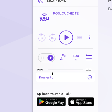
P
MŮJ PROFIL
De
POSLOUCHEJTE
1.00
×
00:00
00:00
Komentuj
Aplikace Youradio Talk