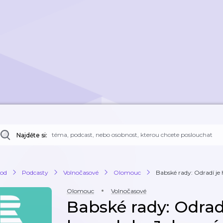
Najděte si:
od
Podcasty
Volnočasové
Olomouc
Babské rady: Odradí je h
Olomouc
Volnočasové
Babské rady: Odradí