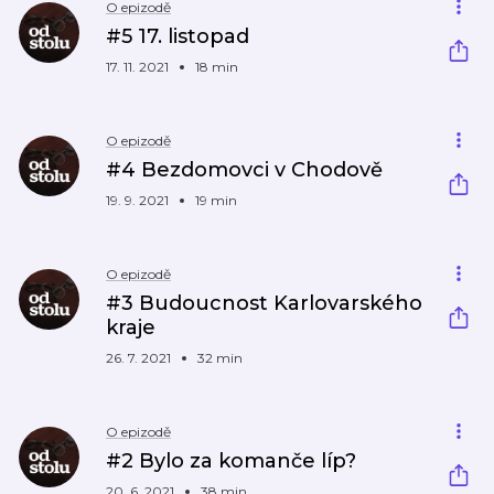
O epizodě
#5 17. listopad
17. 11. 2021
18 min
O epizodě
#4 Bezdomovci v Chodově
19. 9. 2021
19 min
O epizodě
#3 Budoucnost Karlovarského
kraje
26. 7. 2021
32 min
O epizodě
#2 Bylo za komanče líp?
20. 6. 2021
38 min