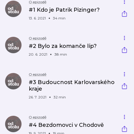
O epizodě
#1 Kdo je Patrik Pizinger?
13. 6. 2021
34 min
O epizodě
#2 Bylo za komanče líp?
20. 6. 2021
38 min
O epizodě
#3 Budoucnost Karlovarského
kraje
26. 7. 2021
32 min
O epizodě
#4 Bezdomovci v Chodově
19. 9. 2021
19 min