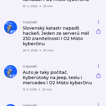
10. 4. 2025
23 min
O epizodě
Slovenský katastr napadli
hackeři. Jeden ze serverů měl
230 zranitelností I O2 Místo
kyberčinu
26. 3. 2025
20 min
O epizodě
Auto je taky počítač.
Kyberútoky na jeep, teslu i
mercedes I O2 Místo kyberčinu
12. 3. 2025
22 min
O epizodě