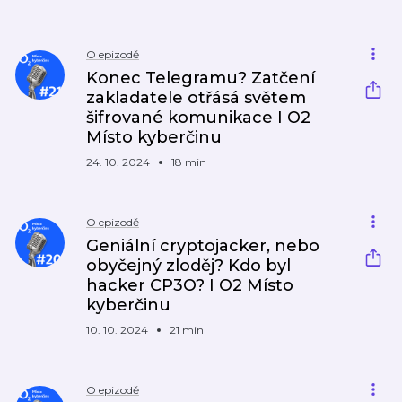
O epizodě
Konec Telegramu? Zatčení
zakladatele otřásá světem
šifrované komunikace I O2
Místo kyberčinu
24. 10. 2024
18 min
O epizodě
Geniální cryptojacker, nebo
obyčejný zloděj? Kdo byl
hacker CP3O? I O2 Místo
kyberčinu
10. 10. 2024
21 min
O epizodě