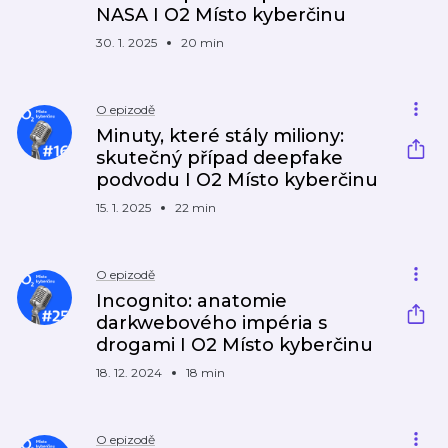
NASA I O2 Místo kyberčinu
30. 1. 2025
20 min
O epizodě
Minuty, které stály miliony:
skutečný případ deepfake
podvodu I O2 Místo kyberčinu
15. 1. 2025
22 min
O epizodě
Incognito: anatomie
darkwebového impéria s
drogami I O2 Místo kyberčinu
18. 12. 2024
18 min
O epizodě