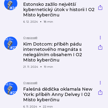
Estonsko zažilo největší
kybernetický útok v historii I O2
Místo kyberčinu
6. 12. 2024
18 min
O epizodě
Kim Dotcom: příběh pádu
internetového magnáta s
nelegálním obsahem I O2
Místo kyberčinu
21. 11. 2024
19 min
O epizodě
Falešná dědička oklamala New
York: příběh Anny Delvey I O2
Místo kyberčinu
6. 11. 2024
22 min