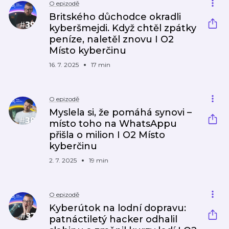
O epizodě
Britského důchodce okradli
kyberšmejdi. Když chtěl zpátky
peníze, naletěl znovu I O2
Místo kyberčinu
16. 7. 2025
17 min
O epizodě
Myslela si, že pomáhá synovi –
místo toho na WhatsAppu
přišla o milion I O2 Místo
kyberčinu
2. 7. 2025
19 min
O epizodě
Kyberútok na lodní dopravu:
patnáctiletý hacker odhalil