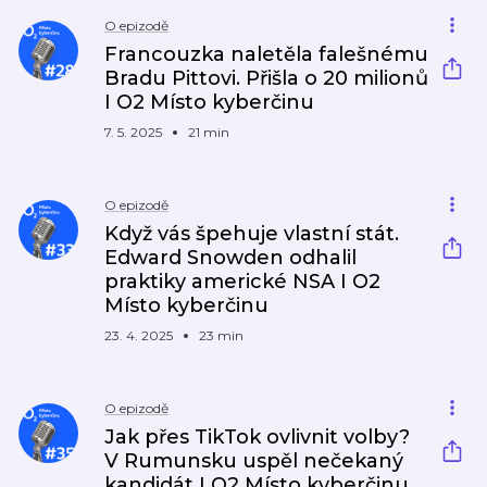
O epizodě
Francouzka naletěla falešnému
Bradu Pittovi. Přišla o 20 milionů
I O2 Místo kyberčinu
7. 5. 2025
21 min
O epizodě
Když vás špehuje vlastní stát.
Edward Snowden odhalil
praktiky americké NSA I O2
Místo kyberčinu
23. 4. 2025
23 min
O epizodě
Jak přes TikTok ovlivnit volby?
V Rumunsku uspěl nečekaný
kandidát I O2 Místo kyberčinu