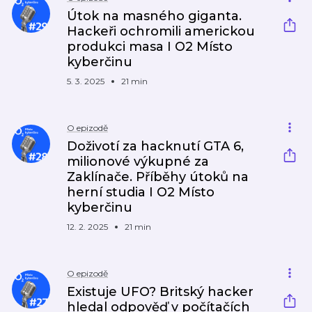
Útok na masného giganta.
Hackeři ochromili americkou
produkci masa I O2 Místo
kyberčinu
5. 3. 2025
21 min
O epizodě
Doživotí za hacknutí GTA 6,
milionové výkupné za
Zaklínače. Příběhy útoků na
herní studia I O2 Místo
kyberčinu
12. 2. 2025
21 min
O epizodě
Existuje UFO? Britský hacker
hledal odpověď v počítačích