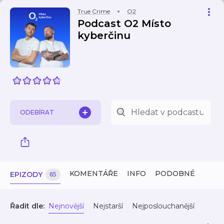
True Crime
O2
Podcast O2 Místo
kyberčinu
ODEBÍRAT
KOMENTÁŘE
INFO
PODOBNÉ
EPIZODY
65
Řadit dle:
Nejnovější
Nejstarší
Nejposlouchanější