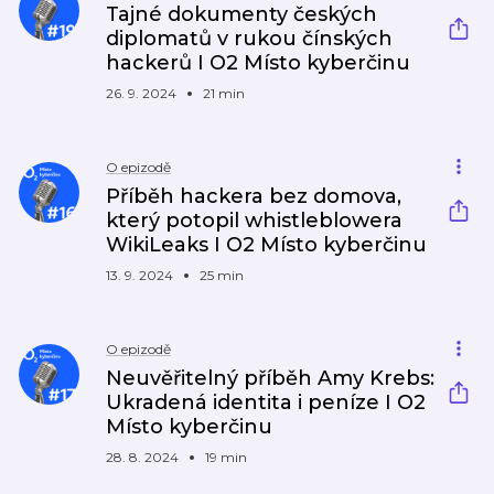
Tajné dokumenty českých
diplomatů v rukou čínských
hackerů I O2 Místo kyberčinu
26. 9. 2024
21 min
O epizodě
Příběh hackera bez domova,
který potopil whistleblowera
WikiLeaks I O2 Místo kyberčinu
13. 9. 2024
25 min
O epizodě
Neuvěřitelný příběh Amy Krebs:
Ukradená identita i peníze I O2
Místo kyberčinu
28. 8. 2024
19 min