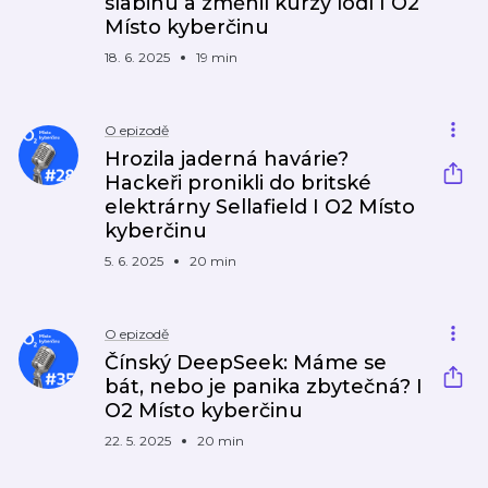
slabinu a změnil kurzy lodí I O2
Místo kyberčinu
18. 6. 2025
19 min
O epizodě
Hrozila jaderná havárie?
Hackeři pronikli do britské
elektrárny Sellafield I O2 Místo
kyberčinu
5. 6. 2025
20 min
O epizodě
Čínský DeepSeek: Máme se
bát, nebo je panika zbytečná? I
O2 Místo kyberčinu
22. 5. 2025
20 min