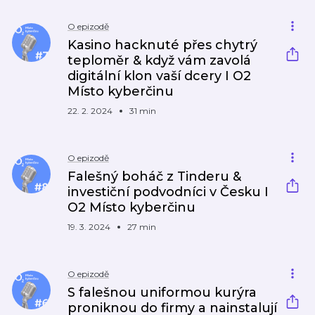
O epizodě
Kasino hacknuté přes chytrý
teploměr & když vám zavolá
digitální klon vaší dcery I O2
Místo kyberčinu
22. 2. 2024
31 min
O epizodě
Falešný boháč z Tinderu &
investiční podvodníci v Česku I
O2 Místo kyberčinu
19. 3. 2024
27 min
O epizodě
S falešnou uniformou kurýra
proniknou do firmy a nainstalují