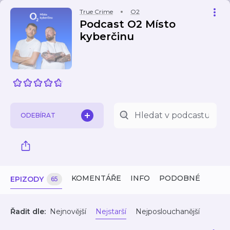
True Crime
O2
Podcast O2 Místo
kyberčinu
ODEBÍRAT
KOMENTÁŘE
INFO
PODOBNÉ
EPIZODY
65
Řadit dle:
Nejnovější
Nejstarší
Nejposlouchanější