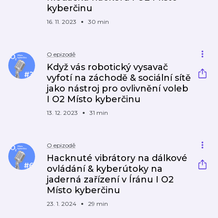
kyberčinu
16. 11. 2023
30 min
O epizodě
Když vás robotický vysavač
vyfotí na záchodě & sociální sítě
jako nástroj pro ovlivnění voleb
I O2 Místo kyberčinu
13. 12. 2023
31 min
O epizodě
Hacknuté vibrátory na dálkové
ovládání & kyberútoky na
jaderná zařízení v Íránu I O2
Místo kyberčinu
23. 1. 2024
29 min