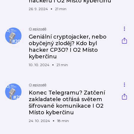
hackerů I O2 Místo kyberčinu
26. 9. 2024
21 min
O epizodě
Geniální cryptojacker, nebo
obyčejný zloděj? Kdo byl
hacker CP3O? I O2 Místo
kyberčinu
10. 10. 2024
21 min
O epizodě
Konec Telegramu? Zatčení
zakladatele otřásá světem
šifrované komunikace I O2
Místo kyberčinu
24. 10. 2024
18 min