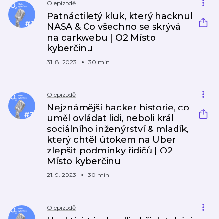
O epizodě
Patnáctiletý kluk, který hacknul
NASA & Co všechno se skrývá
na darkwebu | O2 Místo
kyberčinu
31. 8. 2023
30 min
O epizodě
Nejznámější hacker historie, co
uměl ovládat lidi, neboli král
sociálního inženýrství & mladík,
který chtěl útokem na Uber
zlepšit podmínky řidičů | O2
Místo kyberčinu
21. 9. 2023
30 min
O epizodě