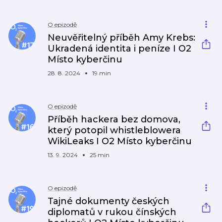
O epizodě
Neuvěřitelný příběh Amy Krebs:
Ukradená identita i peníze I O2
Místo kyberčinu
28. 8. 2024
19 min
O epizodě
Příběh hackera bez domova,
který potopil whistleblowera
WikiLeaks I O2 Místo kyberčinu
13. 9. 2024
25 min
O epizodě
Tajné dokumenty českých
diplomatů v rukou čínských