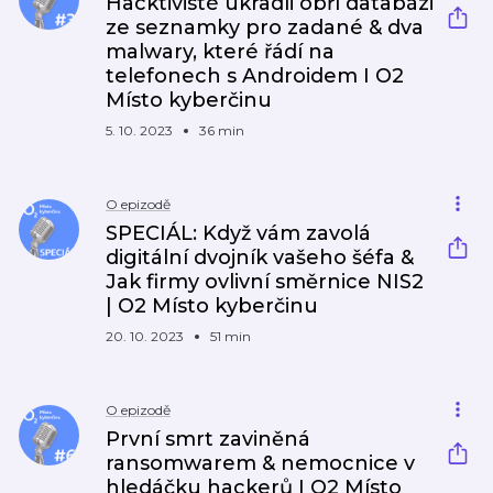
Hacktivisté ukradli obří databázi
ze seznamky pro zadané & dva
malwary, které řádí na
telefonech s Androidem I O2
Místo kyberčinu
5. 10. 2023
36 min
O epizodě
SPECIÁL: Když vám zavolá
digitální dvojník vašeho šéfa &
Jak firmy ovlivní směrnice NIS2
| O2 Místo kyberčinu
20. 10. 2023
51 min
O epizodě
První smrt zaviněná
ransomwarem & nemocnice v
hledáčku hackerů I O2 Místo