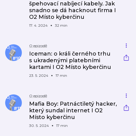
špehovací nabíjecí kabely. Jak
snadno se dá hacknout firma I
O2 Místo kyberčinu
17. 4. 2024
32 min
O epizodě
Iceman: o králi černého trhu
s ukradenými platebními
kartami I O2 Místo kyberčinu
23. 5. 2024
17 min
O epizodě
Mafia Boy: Patnáctiletý hacker,
který sundal internet I O2
Místo kyberčinu
30. 5. 2024
17 min