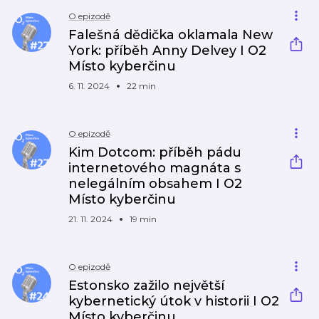
O epizodě
Falešná dědička oklamala New
York: příběh Anny Delvey I O2
Místo kyberčinu
6. 11. 2024
22 min
O epizodě
Kim Dotcom: příběh pádu
internetového magnáta s
nelegálním obsahem I O2
Místo kyberčinu
21. 11. 2024
19 min
O epizodě
Estonsko zažilo největší
kybernetický útok v historii I O2
Místo kyberčinu