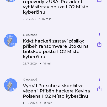
ropovody v USA. Prezident
vyhlásil stav nouze I O2 Místo
kyberčinu
9. 7. 2024
16 min
O epizodě
Když hackeři zastaví zásilky:
příběh ransomware útoku na
britskou poštu I O2 Místo
kyberčinu
25. 7. 2024
19 min
O epizodě
Vyhrál Porsche a skončil ve
vězení. Příběh hackera Kevina
Polsena I O2 Místo kyberčinu
15. 8. 2024
18 min