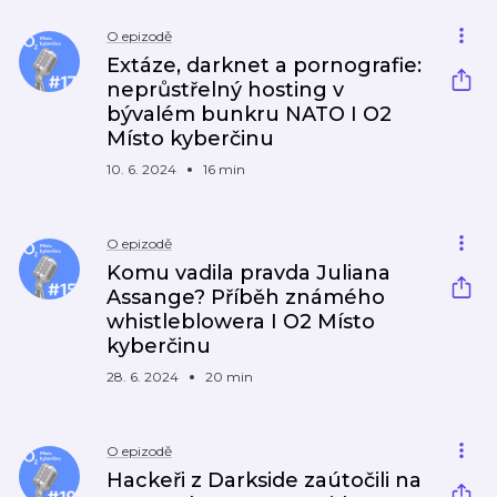
O epizodě
Extáze, darknet a pornografie:
neprůstřelný hosting v
bývalém bunkru NATO I O2
Místo kyberčinu
10. 6. 2024
16 min
O epizodě
Komu vadila pravda Juliana
Assange? Příběh známého
whistleblowera I O2 Místo
kyberčinu
28. 6. 2024
20 min
O epizodě
Hackeři z Darkside zaútočili na