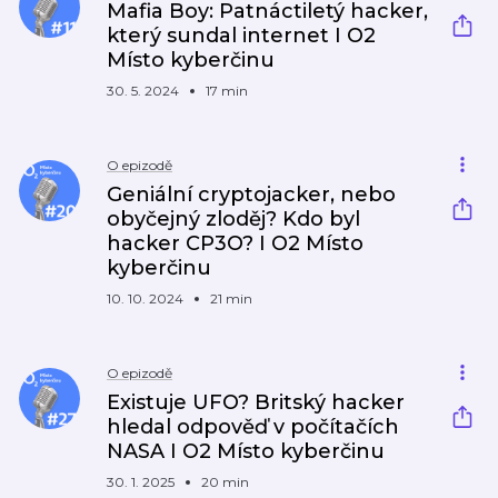
Mafia Boy: Patnáctiletý hacker,
který sundal internet I O2
Místo kyberčinu
30. 5. 2024
17 min
O epizodě
Geniální cryptojacker, nebo
obyčejný zloděj? Kdo byl
hacker CP3O? I O2 Místo
kyberčinu
10. 10. 2024
21 min
O epizodě
Existuje UFO? Britský hacker
hledal odpověď v počítačích
NASA I O2 Místo kyberčinu
30. 1. 2025
20 min