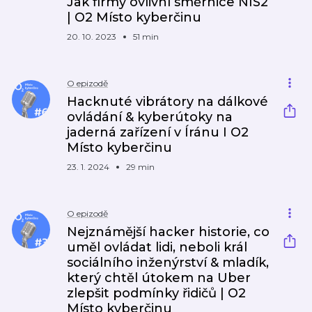
Jak firmy ovlivní směrnice NIS2
| O2 Místo kyberčinu
20. 10. 2023
51 min
O epizodě
Hacknuté vibrátory na dálkové
ovládání & kyberútoky na
jaderná zařízení v Íránu I O2
Místo kyberčinu
23. 1. 2024
29 min
O epizodě
Nejznámější hacker historie, co
uměl ovládat lidi, neboli král
sociálního inženýrství & mladík,
který chtěl útokem na Uber
zlepšit podmínky řidičů | O2
Místo kyberčinu