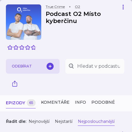
True Crime
O2
Podcast O2 Místo
kyberčinu
ODEBÍRAT
KOMENTÁŘE
INFO
PODOBNÉ
EPIZODY
65
Řadit dle:
Nejnovější
Nejstarší
Nejposlouchanější