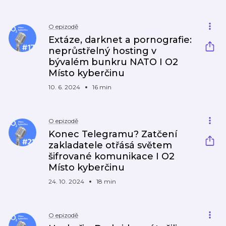
O epizodě
Extáze, darknet a pornografie:
neprůstřelný hosting v
bývalém bunkru NATO I O2
Místo kyberčinu
10. 6. 2024
16 min
O epizodě
Konec Telegramu? Zatčení
zakladatele otřásá světem
šifrované komunikace I O2
Místo kyberčinu
24. 10. 2024
18 min
O epizodě