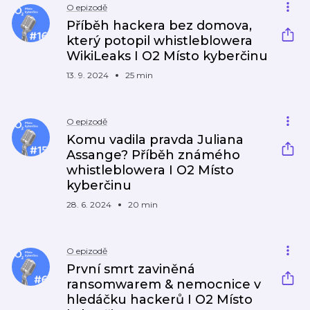
O epizodě
Příběh hackera bez domova,
který potopil whistleblowera
WikiLeaks I O2 Místo kyberčinu
13. 9. 2024
25 min
O epizodě
Komu vadila pravda Juliana
Assange? Příběh známého
whistleblowera I O2 Místo
kyberčinu
28. 6. 2024
20 min
O epizodě
První smrt zaviněná
ransomwarem & nemocnice v
hledáčku hackerů I O2 Místo