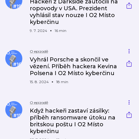
Hackeři z Darkside zaútočili na
ropovody v USA. Prezident
vyhlásil stav nouze I O2 Místo
kyberčinu
9. 7. 2024
16 min
O epizodě
Vyhrál Porsche a skončil ve
vězení. Příběh hackera Kevina
Polsena I O2 Místo kyberčinu
15. 8. 2024
18 min
O epizodě
Když hackeři zastaví zásilky:
příběh ransomware útoku na
britskou poštu I O2 Místo
kyberčinu