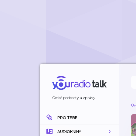
České podcasty a zprávy
Úv
PRO TEBE
AUDIOKNIHY