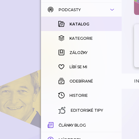
PODCASTY
KATALOG
KOUPENÉ
KATALOG
KATEGORIE
KATEGORIE
ZÁLOŽKY
ZÁLOŽKY
HISTORIE
LÍBÍ SE MI
I
ODEBÍRANÉ
HISTORIE
EDITORSKÉ TIPY
ČLÁNKY BLOG