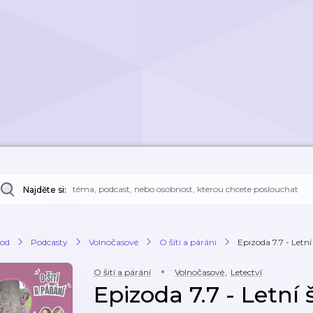
Najděte si:
od
Podcasty
Volnočasové
O šití a párání
Epizoda 7.7 - Letní 
O šití a párání
Volnočasové
,
Letectví
Epizoda 7.7 - Letní š