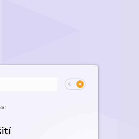
šití
ití