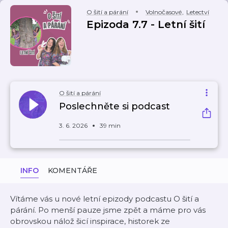
O šití a párání
Volnočasové
,
Letectví
Epizoda 7.7 - Letní šití
O šití a párání
Poslechněte si podcast
3. 6. 2026
39 min
INFO
KOMENTÁŘE
Vítáme vás u nové letní epizody podcastu O šití a
párání. Po menší pauze jsme zpět a máme pro vás
obrovskou nálož šicí inspirace, historek ze