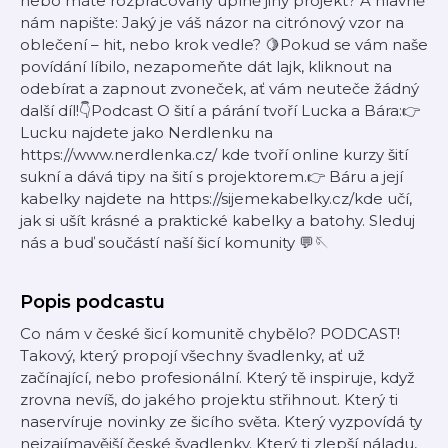
nebo máte rozpracovaný úplně jiný projekt? A hlavně
nám napište: Jaký je váš názor na citrónový vzor na
oblečení – hit, nebo krok vedle? 🍋Pokud se vám naše
povídání líbilo, nezapomeňte dát lajk, kliknout na
odebírat a zapnout zvoneček, ať vám neuteče žádný
další díl!👇Podcast O šití a párání tvoří Lucka a Bára:👉
Lucku najdete jako Nerdlenku na
https://www.nerdlenka.cz/ kde tvoří online kurzy šití
sukní a dává tipy na šití s projektorem.👉 Báru a její
kabelky najdete na https://sijemekabelky.cz/kde učí,
jak si ušít krásné a praktické kabelky a batohy. Sleduj
nás a buď součástí naší šicí komunity 💬🪡
Popis podcastu
Co nám v české šicí komunitě chybělo? PODCAST!
Takový, který propojí všechny švadlenky, ať už
začínající, nebo profesionální. Který tě inspiruje, když
zrovna nevíš, do jakého projektu střihnout. Který ti
naservíruje novinky ze šicího světa. Který vyzpovídá ty
nejzajímavější české švadlenky. Který ti zlepší náladu,