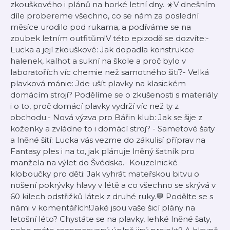
zkouškového i plánů na horké letní dny. ☀️V dnešním
díle probereme všechno, co se nám za poslední
měsíce urodilo pod rukama, a podíváme se na
zoubek letním outfitům!V této epizodě se dozvíte:-
Lucka a její zkouškové: Jak dopadla konstrukce
halenek, kalhot a sukní na škole a proč bylo v
laboratořích víc chemie než samotného šití?- Velká
plavková mánie: Jde ušít plavky na klasickém
domácím stroji? Podělíme se o zkušenosti s materiály
i o to, proč domácí plavky vydrží víc než ty z
obchodu.- Nová výzva pro Bářin klub: Jak se šije z
koženky a zvládne to i domácí stroj? - Sametové šaty
a lněné šití: Lucka vás vezme do zákulisí příprav na
Fantasy ples i na to, jak plánuje lněný šatník pro
manžela na výlet do Švédska.- Kouzelnické
kloboučky pro děti: Jak vyhrát mateřskou bitvu o
nošení pokrývky hlavy v létě a co všechno se skrývá v
60 kilech odstřižků látek z druhé ruky.💬 Podělte se s
námi v komentářích!Jaké jsou vaše šicí plány na
letošní léto? Chystáte se na plavky, lehké lněné šaty,