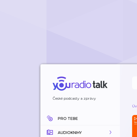
České podcasty a zprávy
Úv
PRO TEBE
AUDIOKNIHY