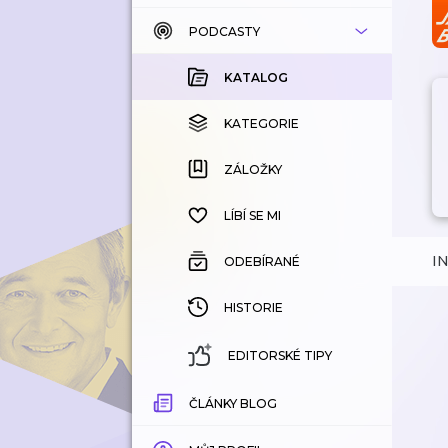
PODCASTY
KATALOG
KOUPENÉ
KATALOG
KATEGORIE
KATEGORIE
ZÁLOŽKY
ZÁLOŽKY
HISTORIE
LÍBÍ SE MI
I
ODEBÍRANÉ
HISTORIE
EDITORSKÉ TIPY
ČLÁNKY BLOG