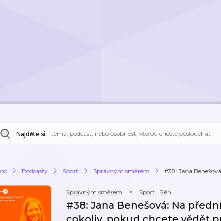
Najděte si:
od
Podcasty
Sport
Správným směrem
#38: Jana Benešová:
Správným směrem
Sport
,
Běh
#38: Jana Benešová: Na předn
cokoliv, pokud chcete vědět p