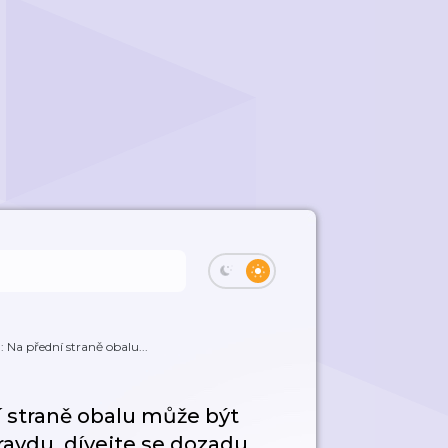
 Na přední straně obalu...
í straně obalu může být
ravdu, dívejte se dozadu.