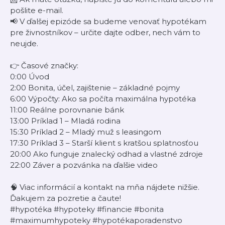
pošlite e-mail.
📢 V ďalšej epizóde sa budeme venovať hypotékam
pre živnostníkov – určite dajte odber, nech vám to
neujde.
👉 Časové značky:
0:00 Úvod
2:00 Bonita, účel, zajištenie – základné pojmy
6:00 Výpočty: Ako sa počíta maximálna hypotéka
11:00 Reálne porovnanie bánk
13:00 Príklad 1 – Mladá rodina
15:30 Príklad 2 – Mladý muž s leasingom
17:30 Príklad 3 – Starší klient s kratšou splatnosťou
20:00 Ako funguje znalecký odhad a vlastné zdroje
22:00 Záver a pozvánka na ďalšie video
🧠 Viac informácií a kontakt na mňa nájdete nižšie.
Ďakujem za pozretie a čaute!
#hypotéka #hypoteky #financie #bonita
#maximumhypoteky #hypotékaporadenstvo