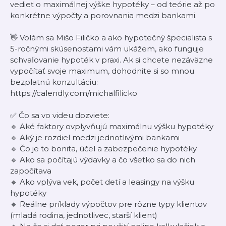
vedieť o maximálnej výške hypotéky – od teórie až po
konkrétne výpočty a porovnania medzi bankami.
👋 Volám sa Mišo Filičko a ako hypotečný špecialista s
5-ročnými skúsenosťami vám ukážem, ako funguje
schvaľovanie hypoték v praxi. Ak si chcete nezáväzne
vypočítať svoje maximum, dohodnite si so mnou
bezplatnú konzultáciu:
https://calendly.com/michalfilicko
✅ Čo sa vo videu dozviete:
🔹 Aké faktory ovplyvňujú maximálnu výšku hypotéky
🔹 Aký je rozdiel medzi jednotlivými bankami
🔹 Čo je to bonita, účel a zabezpečenie hypotéky
🔹 Ako sa počítajú výdavky a čo všetko sa do nich
započítava
🔹 Ako vplýva vek, počet detí a leasingy na výšku
hypotéky
🔹 Reálne príklady výpočtov pre rôzne typy klientov
(mladá rodina, jednotlivec, starší klient)