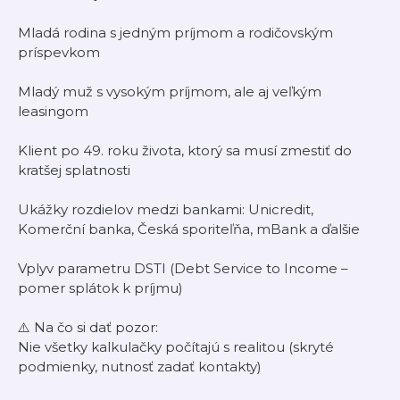
Mladá rodina s jedným príjmom a rodičovským
príspevkom
Mladý muž s vysokým príjmom, ale aj veľkým
leasingom
Klient po 49. roku života, ktorý sa musí zmestiť do
kratšej splatnosti
Ukážky rozdielov medzi bankami: Unicredit,
Komerční banka, Česká sporiteľňa, mBank a ďalšie
Vplyv parametru DSTI (Debt Service to Income –
pomer splátok k príjmu)
⚠️ Na čo si dať pozor:
Nie všetky kalkulačky počítajú s realitou (skryté
podmienky, nutnosť zadať kontakty)