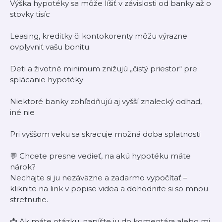
Výška hypotéky sa môže líšiť v závislosti od banky až o
stovky tisíc
Leasing, kreditky či kontokorenty môžu výrazne
ovplyvniť vašu bonitu
Deti a životné minimum znižujú „čistý priestor“ pre
splácanie hypotéky
Niektoré banky zohľadňujú aj vyšší znalecký odhad,
iné nie
Pri vyššom veku sa skracuje možná doba splatnosti
💬 Chcete presne vedieť, na akú hypotéku máte
nárok?
Nechajte si ju nezáväzne a zadarmo vypočítať –
kliknite na link v popise videa a dohodnite si so mnou
stretnutie.
📩 Ak máte otázku, napíšte ju do komentára alebo mi