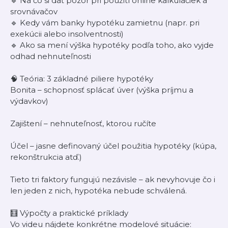
🔹 Na čo si dať pozor pri použití online kalkulačiek a
srovnávačov
🔹 Kedy vám banky hypotéku zamietnu (napr. pri
exekúcii alebo insolventnosti)
🔹 Ako sa mení výška hypotéky podľa toho, ako vyjde
odhad nehnuteľnosti
🧠 Teória: 3 základné piliere hypotéky
Bonita – schopnosť splácať úver (výška príjmu a
výdavkov)
Zajištení – nehnuteľnosť, ktorou ručíte
Účel – jasne definovaný účel použitia hypotéky (kúpa,
rekonštrukcia atď.)
Tieto tri faktory fungujú nezávisle – ak nevyhovuje čo i
len jeden z nich, hypotéka nebude schválená.
🧮 Výpočty a praktické príklady
Vo videu nájdete konkrétne modelové situácie: