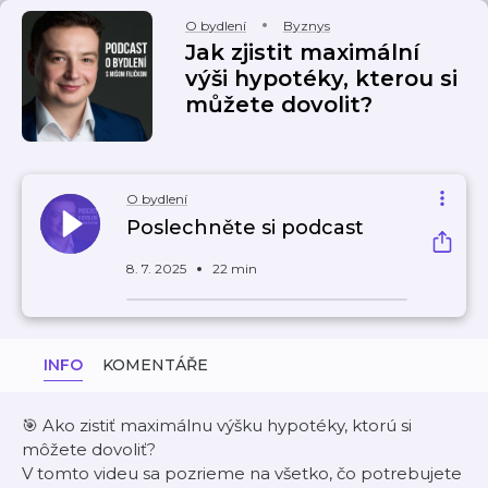
O bydlení
Byznys
Jak zjistit maximální
výši hypotéky, kterou si
můžete dovolit?
O bydlení
Poslechněte si podcast
8. 7. 2025
22 min
INFO
KOMENTÁŘE
🎯 Ako zistiť maximálnu výšku hypotéky, ktorú si
môžete dovoliť?
V tomto videu sa pozrieme na všetko, čo potrebujete