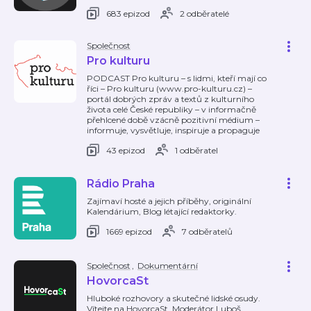
683 epizod
2 odběratelé
Společnost
Pro kulturu
PODCAST Pro kulturu – s lidmi, kteří mají co
říci – Pro kulturu (www.pro-kulturu.cz) –
portál dobrých zpráv a textů z kulturního
života celé České republiky – v informačně
přehlcené době vzácně pozitivní médium –
informuje, vysvětluje, inspiruje a propaguje
43 epizod
1 odběratel
Rádio Praha
Zajímaví hosté a jejich příběhy, originální
Kalendárium, Blog létající redaktorky.
1669 epizod
7 odběratelů
Společnost
,
Dokumentární
HovorcaSt
Hluboké rozhovory a skutečné lidské osudy.
Vítejte na HovorcaSt. Moderátor Luboš