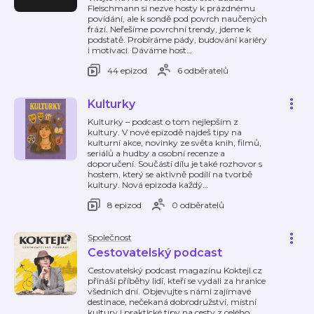
Fleischmann si nezve hosty k prázdnému
povídání, ale k sondě pod povrch naučených
frází. Neřešíme povrchní trendy, jdeme k
podstatě. Probíráme pády, budování kariéry
i motivaci. Dáváme host
…
44 epizod
6 odběratelů
Kulturky
Kulturky – podcast o tom nejlepším z
kultury. V nové epizodě najdeš tipy na
kulturní akce, novinky ze světa knih, filmů,
seriálů a hudby a osobní recenze a
doporučení. Součástí dílu je také rozhovor s
hostem, který se aktivně podílí na tvorbě
kultury. Nová epizoda každý
…
8 epizod
0 odběratelů
Společnost
Cestovatelský podcast
Cestovatelský podcast magazínu Koktejl.cz
přináší příběhy lidí, kteří se vydali za hranice
všedních dní. Objevujte s námi zajímavé
destinace, nečekaná dobrodružství, místní
kultury i praktické tipy na cesty z celého