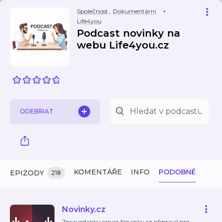
Společnost
,
Dokumentární
Life4you
Podcast novinky na
webu Life4you.cz
ODEBÍRAT
KOMENTÁŘE
INFO
PODOBNÉ
EPIZODY
218
Novinky.cz
Zpravodajský server Novinky.cz připravil pro