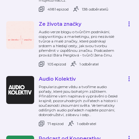
mujRozhlas.cz.
4981 epizod
138 odběratelů
Ze života značky
Audio verze blogu o tvůrčím podnikání,
copywritingu a marketingu, pro nezávislé
tvůrce a malé značky, které podnikají
srdcem a hledají cesty, jak svou tvorbu
přeměnit v úspěšnou značku. Podcastem
provází Bára Perglová - tvůrčí žena činu.
105 epizod
1 odběratel
Audio Kolektiv
Popularizujeme vědu a tvoříme audio
pořady, které jsou bohatým zážitkem.
Přinášíme vám napínavá vyprávění o české
krajině, pozoruhodných zvířatech a historii i
současnosti zkoumání světa. Ve tematicky
odlišných audio pořadech najdete poznání,
dobrodružství, zábavu i odp
…
71 epizod
1 odběratel
Podcast od Kooperativy