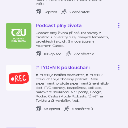
světa.
5 epizod
2 odběratelé
Podcast plný života
Podcast plný života přináší rozhovory z
prostředí univerzity o zajímavých tématech,
projektech i akcích. S moderátorem
Adamem Cardou.
108 epizod
2 odběratelé
#TYDEN k poslouchání
#TYDEN je nedělní newsletter, #TYDEN k
poslouchání je občasný podcast. Další
experiment, protože experimentů není nikdy
dost. IT/C, socnety, bezpečnost, aplikace,
hardware, soukromí. Na Spotify, Google,
Pocket Castss i Apple Podcasts. "Živě" na
Twitteru @rychlofky. Ned
…
48 epizod
5 odběratelů