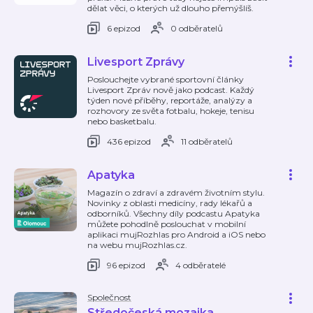
dělat věci, o kterých už dlouho přemýšlíš.
6 epizod
0 odběratelů
Livesport Zprávy
Poslouchejte vybrané sportovní články
Livesport Zpráv nově jako podcast. Každý
týden nové příběhy, reportáže, analýzy a
rozhovory ze světa fotbalu, hokeje, tenisu
nebo basketbalu.
436 epizod
11 odběratelů
Apatyka
Magazín o zdraví a zdravém životním stylu.
Novinky z oblasti medicíny, rady lékařů a
odborníků. Všechny díly podcastu Apatyka
můžete pohodlně poslouchat v mobilní
aplikaci mujRozhlas pro Android a iOS nebo
na webu mujRozhlas.cz.
96 epizod
4 odběratelé
Společnost
Středočeská mozaika