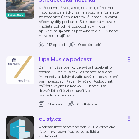
Každodenní život, akce, události, přírodní i
historické památky, zajímavosti a informace
ze středních Čech a Prahy. Žijeme tu s vámi.
Všechny díly podcastu Středočeská mozaika
můžete pohodlně poslouchat v mobilní
aplikaci mujRozhlas pro Android a iOS nebo
na webu mujRoz
…
112 epizod
0 odběratelů
Lípa Musica podcast
Zajímají vás novinky ze světa hudebního
festivalu Lípa Musica? Seznamte se s jeho
interprety a dalšími zajímavými hosty, které
vám představí Pavel Ryjáček. Poslouchat
můžete kdykoli a kdekoli... Chcete-li se
dozvědět ještě více, navštivte
www.lipamusica.cz
31 epizod
0 odběratelů
eListy.cz
Podcast internetového deníku Elektronické
listy - hry, technika, kultura, lidé a
společnost.