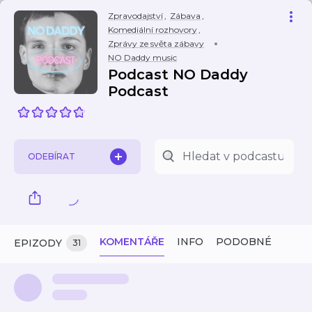
Zpravodajství
,
Zábava
,
Komediální rozhovory
,
Zprávy ze světa zábavy
NO Daddy music
Podcast NO Daddy
Podcast
ODEBÍRAT
KOMENTÁŘE
INFO
PODOBNÉ
EPIZODY
31