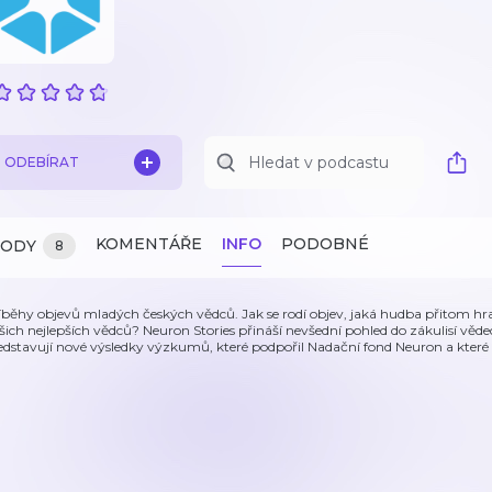
ODEBÍRAT
KOMENTÁŘE
INFO
PODOBNÉ
ZODY
8
íběhy objevů mladých českých vědců. Jak se rodí objev, jaká hudba přitom hr
šich nejlepších vědců? Neuron Stories přináší nevšední pohled do zákulisí věd
edstavují nové výsledky výzkumů, které podpořil Nadační fond Neuron a které 