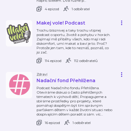
napříč světem. Dva různé p
…
4 epizod
1 odběratel
Makej vole! Podcast
Trochu bláznivej a taky trochu vtipnej
podcast o sportu, životě a pohybu v horách.
Zajímají mě přiběhy všech, kdo mají rádi
diskomfort, umí makat a baví je to. Proč?
Protože jen tam, kde to neznáš, poznáš, co
jsi zač.
114 epizod
112 odběratelů
Zdraví
Nadační fond Přehlížena
Podcast Nadačního fondu Přehlížena.
Otevíráme diskusi o často přehlížených
tématech k výchově dětí, Propagujeme a
sbíráme prostředky pro projekty, které
pomáhají dospělým být tím správným
parťákem dětem v každé životní situaci nebo
dospívajícím dětem poradit si sám. víc
…
16 epizod
1 odběratel