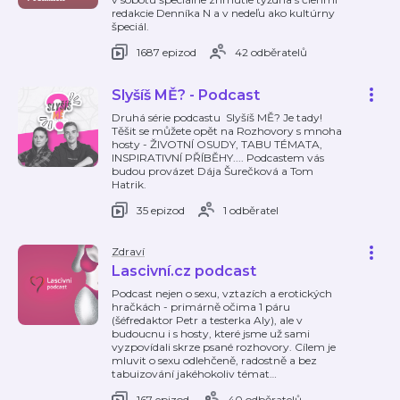
redakcie Denníka N a v nedeľu ako kultúrny
špeciál.
1687 epizod
42 odběratelů
Slyšíš MĚ? - Podcast
Druhá série podcastu Slyšíš MĚ? Je tady!
Těšit se můžete opět na Rozhovory s mnoha
hosty - ŽIVOTNÍ OSUDY, TABU TÉMATA,
INSPIRATIVNÍ PŘÍBĚHY.... Podcastem vás
budou provázet Dája Šurečková a Tom
Hatrik.
35 epizod
1 odběratel
Zdraví
Lascivní.cz podcast
Podcast nejen o sexu, vztazích a erotických
hračkách - primárně očima 1 páru
(šéfredaktor Petr a testerka Aly), ale v
budoucnu i s hosty, které jsme už sami
vyzpovídali skrze psané rozhovory. Cílem je
mluvit o sexu odlehčeně, radostně a bez
tabuizování jakéhokoliv témat
…
167 epizod
40 odběratelů