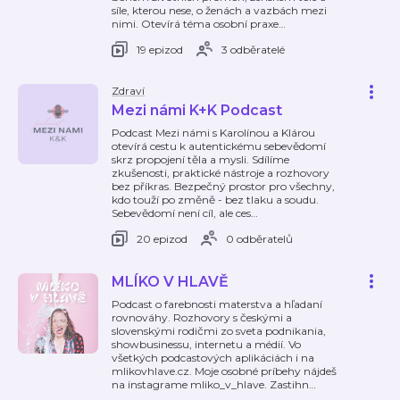
síle, kterou nese, o ženách a vazbách mezi
nimi. Otevírá téma osobní praxe
…
19 epizod
3 odběratelé
Zdraví
Mezi námi K+K Podcast
Podcast Mezi námi s Karolínou a Klárou
otevírá cestu k autentickému sebevědomí
skrz propojení těla a mysli. Sdílíme
zkušenosti, praktické nástroje a rozhovory
bez příkras. Bezpečný prostor pro všechny,
kdo touží po změně - bez tlaku a soudu.
Sebevědomí není cíl, ale ces
…
20 epizod
0 odběratelů
MLÍKO V HLAVĚ
Podcast o farebnosti materstva a hľadaní
rovnováhy. Rozhovory s českými a
slovenskými rodičmi zo sveta podnikania,
showbusinessu, internetu a médií. Vo
všetkých podcastových aplikáciách i na
mlikovhlave.cz. Moje osobné príbehy nájdeš
na instagrame mliko_v_hlave. Zastihn
…