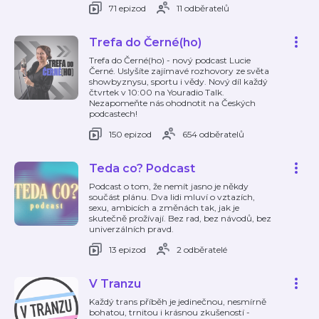
71 epizod
11 odběratelů
Trefa do Černé(ho)
Trefa do Černé(ho) - nový podcast Lucie
Černé. Uslyšíte zajímavé rozhovory ze světa
showbyznysu, sportu i vědy. Nový díl každý
čtvrtek v 10:00 na Youradio Talk.
Nezapomeňte nás ohodnotit na Českých
podcastech!
150 epizod
654 odběratelů
Teda co? Podcast
Podcast o tom, že nemít jasno je někdy
součást plánu. Dva lidi mluví o vztazích,
sexu, ambicích a změnách tak, jak je
skutečně prožívají. Bez rad, bez návodů, bez
univerzálních pravd.
13 epizod
2 odběratelé
V Tranzu
Každý trans příběh je jedinečnou, nesmírně
bohatou, trnitou i krásnou zkušeností -