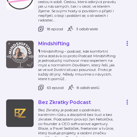
cestou k sobě. Cestou, která odkrývá pravdu
jak u nás samých, tak i v okolí, ve kterém
žijeme. Se svými hosty si povídám o přijetí i
nepřijetí, o boji i poddání se, o strastech i
radostec
…
18 epizod
3 odběratelé
Mindshifting
🎙 Mindshifting – podcast, kde komfortní
zóna dostává co proto Podcast Mindshifting
je jednoduchý rozhovor mezi expertem na
mysl a normálním člověkem, který řeší, jak
se ve své životní situaci posunout. Proto je
každý díl jiný. Někdy mluvíme o návycích,
které ti pomůž
…
63 epizod
8 odběratelů
Bez Zkratky Podcast
Bez Zkratky je podcast o podnikání,
kariérním růstu a disciplíně bez iluzí a bez
zkratek. Podcastem provází Jan Netolička,
co-founder a CEO softwarové agentury
Blaze, a Pavel Sedláček, freelancer a tvůrce,
který buduje projekty a osobní značku