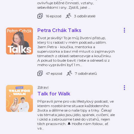
ovlivňuje běžné činnosti, vztahy,
sebevědomí i sny. Zjistíš, jaké
…
16 epizod
3 odběratelé
Petra Crhák Talks
Život je skvělý! To je můj životní přístup,
který ti s radostí v mém podcastu sdílím.
Jsem Petra - koučka, mentorka a
supervizorka a baví mě mluvit o zajímavých
tématech z oblasti seberozvoje a koučinku.
A pokud to bude bavit i tebe a odneseš si z
mého vyprávění byť 1 m
…
47 epizod
7 odběratelů
Zdraví
Talk for Walk
Připravili jsme pro vás lifestylový podcast, ve
kterém rozebíráme situace každodenního
života a dělíme se o naše tipy a triky. Čekají
vás témata jako jsou jídlo, spánek, cvičení, ale
i úklid a zabrousíme také do vztahů, nejen
těch pracovních. 🔔 Hoďte nám follow, ať
vá
…