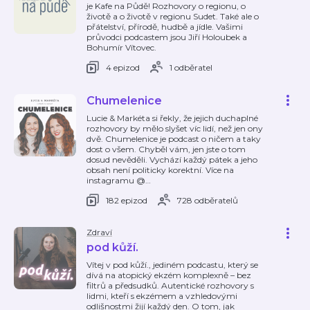
je Kafe na Půdě! Rozhovory o regionu, o
životě a o životě v regionu Sudet. Také ale o
přátelství, přírodě, hudbě a jídle. Vašimi
průvodci podcastem jsou Jiří Holoubek a
Bohumír Vítovec.
4 epizod
1 odběratel
Chumelenice
Lucie & Markéta si řekly, že jejich duchaplné
rozhovory by mělo slyšet víc lidí, než jen ony
dvě. Chumelenice je podcast o ničem a taky
dost o všem. Chyběl vám, jen jste o tom
dosud nevěděli. Vychází každý pátek a jeho
obsah není politicky korektní. Více na
instagramu @
…
182 epizod
728 odběratelů
Zdraví
pod kůží.
Vítej v pod kůží., jediném podcastu, který se
dívá na atopický ekzém komplexně – bez
filtrů a předsudků. Autentické rozhovory s
lidmi, kteří s ekzémem a vzhledovými
odlišnostmi žijí každý den. O tom, jak