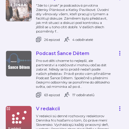
"Jde to i jinak" je podcastová prvotina
Zdenky Plánkové a Katky Pavlíkové. Úvodní
díly věnovaly všem, kteří pracují s týmem a
facilitují diskuze. Záměrem bylo představit,
jak mít situaci a diskuzi pod kontrolou a
jěště se u toho cítit dobře. V dalších dílech
pozměnily f
…
26 epizod
4 odběratelé
Podcast Šance Dětem
Pro své děti chceme to nejlepší, ale
partnerství a rodičovství mohou občas dát
zabrat. Někdy se to prostě nedaří podle
našich představ. Právě proto vám přinášíme
Podcast Šance Dětem. Společně s předními
českými odborníky se ponoříme do dětského
světa, od miminka až po d
…
63 epizod
17 odběratelů
V redakcii
V redakcii sú denné rozhovory redaktorov
Denníka N s hosťami o tom, čo práve mení
Slovensko. Vychádzajú každý pracovný deň,
v sobotu špeciálne zhrnutie týždňa s členmi