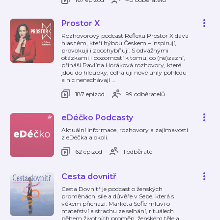
Prostor X
Rozhovorový podcast Reflexu Prostor X dává
hlas těm, kteří hýbou Českem – inspirují,
provokují i zpochybňují. S odvážnými
otázkami i pozorností k tomu, co (ne)zazní,
přináší Pavlína Horáková rozhovory, které
jdou do hloubky, odhalují nové úhly pohledu
a nic nenechávají
…
187 epizod
99 odběratelů
eDéčko Podcasty
Aktuální informace, rozhovory a zajímavosti
z eDéčka a okolí.
62 epizod
1 odběratel
Cesta dovnitř
Cesta Dovnitř je podcast o ženských
proměnách, síle a důvěře v Sebe, která s
věkem přichází. Markéta Sofie mluví o
mateřství a strachu ze selhání, rituálech
během životních proměn, ženském těle a