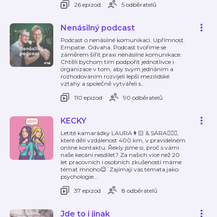
26 epizod
5 odběratelů
Nenásilný podcast
Podcast o nenásilné komunikaci. Upřímnost.
Empatie. Odvaha. Podcast tvoříme se
záměrem šířit praxi nenásilné komunikace.
Chtěli bychom tím podpořit jednotlivce i
organizace v tom, aby svým jednáním a
rozhodováním rozvíjeli lepší mezilidské
vztahy a společně vytvářeli s
…
110 epizod
90 odběratelů
KECKY
Letité kamarádky LAURA👩🏻 & SÁRA👱🏻‍♀️,
které dělí vzdálenost 400 km, v pravidelném
online kontaktu. Řekly jsme si, proč s vámi
naše kecání nesdílet? Za našich více než 20
let pracovních i osobních zkušeností máme
témat mnoho😉. Zajímají vás témata jako:
psychologie
…
37 epizod
8 odběratelů
Jde to i jinak