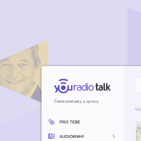
České podcasty a zprávy
Úv
PRO TEBE
AUDIOKNIHY