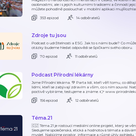
osobnostmi, ale i s jejich kulturními tradicemi a činností je
můžete pohodlně poslouchat v mobilní aplikaci mujRozhlas
353 epizod
14 odběratelů
Zdroje tu jsou
Podcast o udržitelnosti a ESG. Jak to s námi bude? Co může
otázky budeme hledat odpovědi se špičkami svého oboru.
70 epizod
11 odběratelů
Podcast Přírodní lékárny
Jsme Přírodní lékárna. 💚 Parta lidí, kteří věří tomu, co děla
lidmi, kteří se zabývají zdravím a vším, co s ním souvisí. Na
poctivě vybíráme, testujeme a známe. 👉 www.prirodnilek
156 epizod
12 odběratelů
Téma.21
🇨🇿 Téma.21 je rostoucí mediální online projekt, který se vě
Sledujeme společenská, etická a hodnotová témata a dáváme
myslet. Nabízíme prostor, informace a různé úhly pohledu. V