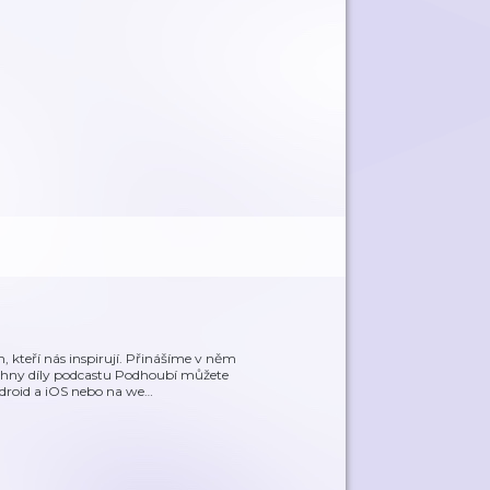
, kteří nás inspirují. Přinášíme v něm
echny díly podcastu Podhoubí můžete
droid a iOS nebo na we
…