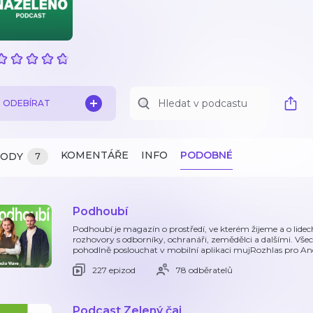
ODEBÍRAT
KOMENTÁŘE
INFO
PODOBNÉ
ZODY
7
Podhoubí
Podhoubí je magazín o prostředí, ve kterém žijeme a o lidech
rozhovory s odborníky, ochranáři, zemědělci a dalšími. Vš
pohodlně poslouchat v mobilní aplikaci mujRozhlas pro An
227 epizod
78 odběratelů
Podcast Zelený čaj