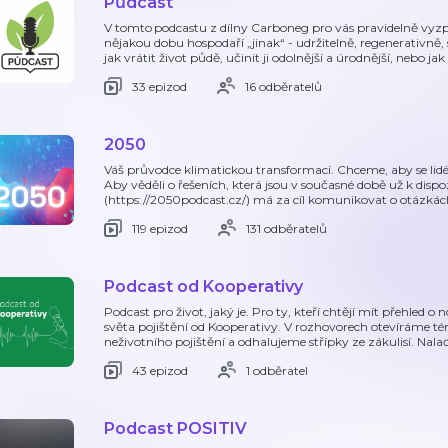
Půdcast
V tomto podcastu z dílny Carboneg pro vás pravidelně vyz
nějakou dobu hospodaří „jinak“ - udržitelně, regenerativně, 
jak vrátit život půdě, učinit ji odolnější a úrodnější, nebo ja
33 epizod
16 odběratelů
2050
Váš průvodce klimatickou transformací. Chceme, aby se lidé
Aby věděli o řešeních, která jsou v současné době už k disp
(https://2050podcast.cz/) má za cíl komunikovat o otázkác
119 epizod
131 odběratelů
Podcast od Kooperativy
Podcast pro život, jaký je. Pro ty, kteří chtějí mít přehled 
světa pojištění od Kooperativy. V rozhovorech otevíráme tém
neživotního pojištění a odhalujeme střípky ze zákulisí. Nala
43 epizod
1 odběratel
Podcast POSITIV