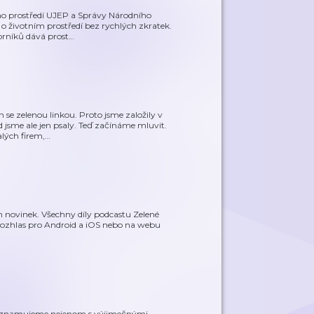
ho prostředí UJEP a Správy Národního
o životním prostředí bez rychlých zkratek.
orníků dává prost
…
se zelenou linkou. Proto jsme založily v
 jsme ale jen psaly. Teď začínáme mluvit.
alých firem,
…
h novinek. Všechny díly podcastu Zelené
Rozhlas pro Android a iOS nebo na webu
seznamujeme nejenom s výjimečnými