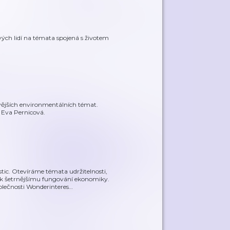
h lidí na témata spojená s životem
avějších environmentálních témat.
 Eva Pernicová.
tic. Otevíráme témata udržitelnosti,
y k šetrnějšímu fungování ekonomiky.
olečnosti Wonderinteres
…