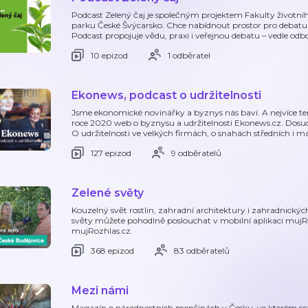
Podcast Zelený čaj je společným projektem Fakulty životní
parku České Švýcarsko. Chce nabídnout prostor pro debatu 
Podcast propojuje vědu, praxi i veřejnou debatu – vedle odb
10 epizod
1 odběratel
Ekonews, podcast o udržitelnosti
Jsme ekonomické novinářky a byznys nás baví. A nejvíce ten 
roce 2020 web o byznysu a udržitelnosti Ekonews.cz. Dosud
O udržitelnosti ve velkých firmách, o snahách středních i m
127 epizod
9 odběratelů
Zelené světy
Kouzelný svět rostlin, zahradní architektury i zahradnickýc
světy můžete pohodlně poslouchat v mobilní aplikaci muj
mujRozhlas.cz.
368 epizod
83 odběratelů
Mezi námi
Magazín o národnostních menšinách v Česku, ve kterém 