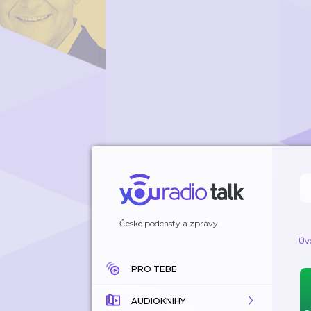
České podcasty a zprávy
Úv
PRO TEBE
AUDIOKNIHY