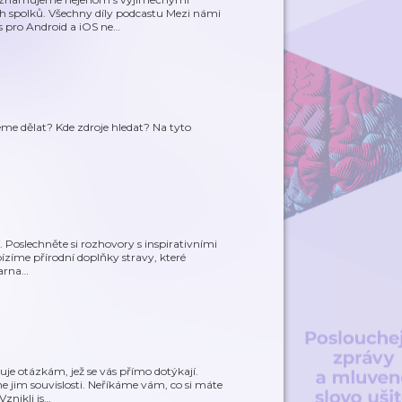
jich spolků. Všechny díly podcastu Mezi námi
 pro Android a iOS ne
…
me dělat? Kde zdroje hledat? Na tyto
jí. Poslechněte si rozhovory s inspirativními
bízíme přírodní doplňky stravy, které
arna
…
nuje otázkám, jež se vás přímo dotýkají.
 jim souvislosti. Neříkáme vám, co si máte
znikli js
…