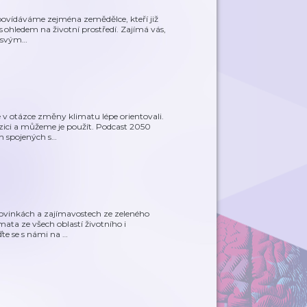
povídáváme zejména zemědělce, kteří již
s ohledem na životní prostředí. Zajímá vás,
k svým
…
 v otázce změny klimatu lépe orientovali.
ozici a můžeme je použít. Podcast 2050
h spojených s
…
o novinkách a zajímavostech ze zeleného
ata ze všech oblastí životního i
ďte se s námi na
…