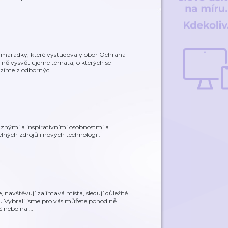
kamarádky, které vystudovaly obor Ochrana
elně vysvětlujeme témata, o kterých se
ázíme z odbornýc
…
raznými a inspirativními osobnostmi a
lných zdrojů i nových technologií.
, navštěvují zajímavá místa, sledují důležité
tu Vybrali jsme pro vás můžete pohodlně
OS nebo na
…