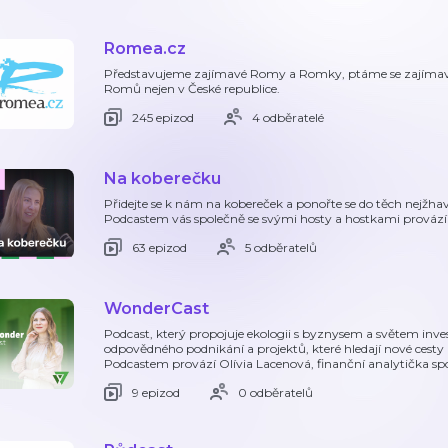
Romea.cz
Představujeme zajímavé Romy a Romky, ptáme se zajímavýc
Romů nejen v České republice.
245 epizod
4 odběratelé
Na koberečku
Přidejte se k nám na kobereček a ponořte se do těch nejžh
Podcastem vás společně se svými hosty a hostkami provází
63 epizod
5 odběratelů
WonderCast
Podcast, který propojuje ekologii s byznysem a světem inves
odpovědného podnikání a projektů, které hledají nové cest
Podcastem provází Olívia Lacenová, finanční analytička sp
9 epizod
0 odběratelů