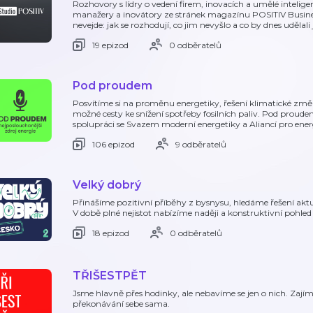
Rozhovory s lídry o vedení firem, inovacích a umělé intelig
manažery a inovátory ze stránek magazínu POSITIV Business
nevejde: jak se rozhodují, co jim nevyšlo a co by dnes udělali 
19 epizod
0 odběratelů
Pod proudem
Posvítíme si na proměnu energetiky, řešení klimatické změn
možné cesty ke snížení spotřeby fosilních paliv. Pod proud
spolupráci se Svazem moderní energetiky a Aliancí pro ene
106 epizod
9 odběratelů
Velký dobrý
Přinášíme pozitivní příběhy z bysnysu, hledáme řešení aktu
V době plné nejistot nabízíme naději a konstruktivní pohle
18 epizod
0 odběratelů
TŘIŠESTPĚT
Jsme hlavně přes hodinky, ale nebavíme se jen o nich. Zajímá
překonávání sebe sama.