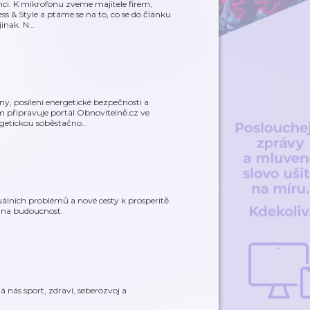
enci. K mikrofonu zveme majitele firem,
 & Style a ptáme se na to, co se do článku
jinak. N
…
y, posílení energetické bezpečnosti a
em připravuje portál Obnovitelně.cz ve
rgetickou soběstačno
…
álních problémů a nové cesty k prosperitě.
d na budoucnost.
 nás sport, zdraví, seberozvoj a