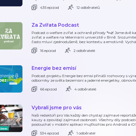
435 epizod
12 odběratelů
Za Zvířata Podcast
Podcast o welfare zvířat a ochraně přírody 🐾🌿 Jsme dvě 
zvířat a welfare na Veterinární univerzitě v Brně. Srozumit
často mluví zjednodušeně, bez kontextu a emotivně. Vych
16 epizod
2 odběratelé
Energie bez emisí
Podcast projektu Energie bez emisí přináší rozhovory s vý
odborníky ze světa bezemisní a jaderné energetiky, obnovite
66 epizod
4 odběratelé
Vybrali jsme pro vás
Naši redaktoři pro Vás každý den chystají zajímavé reportáže
kauzy a zpovídají zajímavé osobnosti. Všechny díly podcas
poslouchat v mobilní aplikaci mujRozhlas pro Android a i
534 epizod
1 odběratel