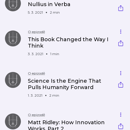
Nullius in Verba
5. 3. 2021
2 min
O epizodě
This Book Changed the Way I
Think
3. 3. 2021
1 min
O epizodě
Science Is the Engine That
Pulls Humanity Forward
1. 3. 2021
2 min
O epizodě
Matt Ridley: How Innovation
Works, Part 2