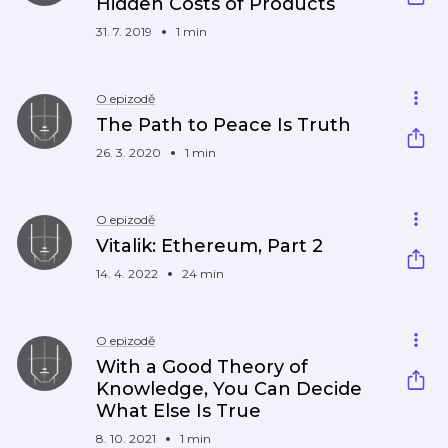
Hidden Costs of Products
31. 7. 2019
1 min
O epizodě
The Path to Peace Is Truth
26. 3. 2020
1 min
O epizodě
Vitalik: Ethereum, Part 2
14. 4. 2022
24 min
O epizodě
With a Good Theory of
Knowledge, You Can Decide
What Else Is True
8. 10. 2021
1 min