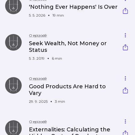
'Nothing Ever Happens' Is Over
5. 5. 2026
19 min
O epizodě
Seek Wealth, Not Money or
Status
5. 3. 2019
6 min
O epizodě
Good Products Are Hard to
Vary
29. 9. 2025
3 min
O epizodě
Externalities: Calculating the