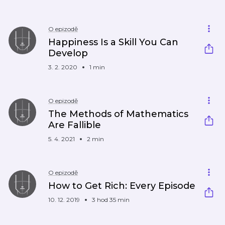
O epizodě
Happiness Is a Skill You Can
Develop
3. 2. 2020
1 min
O epizodě
The Methods of Mathematics
Are Fallible
5. 4. 2021
2 min
O epizodě
How to Get Rich: Every Episode
10. 12. 2019
3 hod 35 min