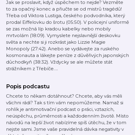
Jak se proslavit, když úspěchem to nejde? Vezměte
to za opačný konec a přiučte se od mistrů tragédů!
Třeba od Viktora Lustiga, českého podvodníka, který
prodal Eiffelovku do šrotu (05:50). V policejní uniformě
se zas možná líp kradou kabelky nebo mobily
mrtvolám (18:09). Vymyslete nejslavnější deskovku
světa a nechte si ji rozkrást jako Lizzie Magie
Monopoly (27:42). Anebo se vydávejte za ruského
kosmonauta a lákejte peníze z důvěřivých japonských
důchodkyň (38:32). Vždycky se ale můžete stát
strážníkem z Třebíče….
Popis podcastu
Chcete to někam dotáhnout? Chcete, aby vás měli
všichni rádi? Tak s tím vám nepomůžeme. Namaž si
rohlík je antimotivační podcast o práci, vztazích,
neúspěchu, průměrnosti a každodenním životě. Místo
návodů na lepší život nabízíme spíš útěchu, že v tom
nejste sami. Jsme vaše pravidelná dávka negativity v