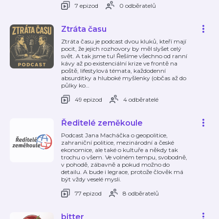
7 epizod
0 odběratelů
Ztráta času
Ztráta času je podcast dvou kluků, kteří mají
pocit, že jejich rozhovory by měl slyšet celý
svět. A tak jsme tu! Řešíme všechno od ranní
kávy až po existenciální krize ve frontě na
poště, lifestylová témata, každodenní
absurditky a hluboké myšlenky (občas až do
půlky ko
…
49 epizod
4 odběratelé
Ředitelé zeměkoule
Podcast Jana Macháčka o geopolitice,
zahraniční politice, mezinárodní a české
ekonomice, ale také o kultuře a někdy tak
trochu o všem. Ve volném tempu, svobodně,
v pohodě, zábavně a pokud možno do
detailu. A bude i legrace, protože člověk má
být vždy veselé mysli.
77 epizod
8 odběratelů
bitter