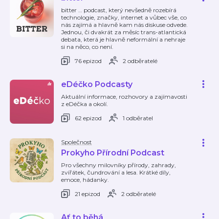
bitter … podcast, který nevšedně rozebírá
technologie, značky, internet a vůbec vše, co
nás zajímá a hlavně kam nás diskuse odvede.
Jednou, či dvakrát za měsíc trans-atlantická
debata, která je hlavně neformální a nehraje
si na něco, co není.
76 epizod
2 odběratelé
eDéčko Podcasty
Aktuální informace, rozhovory a zajímavosti
z eDéčka a okolí.
62 epizod
1 odběratel
Společnost
Prokyho Přírodní Podcast
Pro všechny milovníky přírody, zahrady,
zvířátek, čundrování a lesa. Krátké díly,
emoce, hádanky.
21 epizod
2 odběratelé
Ať to běhá