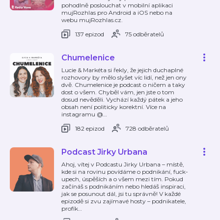
pohodlně poslouchat v mobilní aplikaci
mujRozhlas pro Android a iOS nebo na
webu mujRozhlas.cz.
137 epizod
75 odběratelů
Chumelenice
Lucie & Markéta si řekly, že jejich duchaplné
rozhovory by mělo slyšet víc lidí, než jen ony
dvě. Chumelenice je podcast o ničem a taky
dost o všem. Chyběl vám, jen jste o tom
dosud nevěděli. Vychází každý pátek a jeho
obsah není politicky korektní. Více na
instagramu @
…
182 epizod
728 odběratelů
Podcast Jirky Urbana
Ahoj, vítej v Podcastu Jirky Urbana – místě,
kde si na rovinu povídáme o podnikání, fuck-
upech, úspěších a o všem mezi tím. Pokud
začínáš s podnikáním nebo hledáš inspiraci,
jak se posunout dál, jsi tu správně! V každé
epizodě si zvu zajímavé hosty – podnikatele,
profík
…