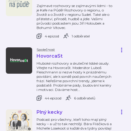
Zajímavé rozhovory se zajímavými lidmi - to
je Kafe na Půdě! Rozhovory o regionu, o
životě a o životě v regionu Sudet. Také ale o
přátelství, přírodě, hudbě a jídle. Vašimi
průvodci podcastem jsou Jiří Holoubek a
Bohumír Vítovec.
4 epizod
1 odběratel
Společnost
HovorcaSt
Hluboké rozhovory a skutečné lidské osudy.
Vítejte na HovorcaSt. Moderátor Luboš
Fleischmann si nezve hosty k prázdnému
povídání, ale k sondě pod povrch naučených
frází. Neřešíme povrchní trendy, jdeme k
podstatě. Probíráme pády, budování kariéry
i motivaci. Dáváme host
…
44 epizod
6 odběratelů
Plný kecky
Podcast pro všechny, kteří toho mají plný
kecky – a už to tak nechtějí. Bára Filáčková a
Michelle Losekoot si každé dva týdny povídají