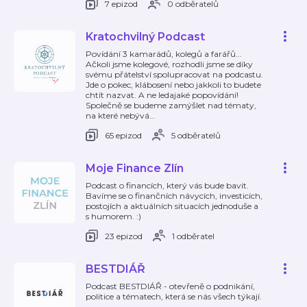
7 epizod
0 odběratelů
Kratochvilný Podcast
Povídání 3 kamarádů, kolegů a farářů...
Ačkoli jsme kolegové, rozhodli jsme se díky
svému přátelství spolupracovat na podcastu.
Jde o pokec, klábosení nebo jakkoli to budete
chtít nazvat. A ne ledajaké popovídání!
Společně se budeme zamýšlet nad tématy,
na které nebývá
…
65 epizod
5 odběratelů
Moje Finance Zlín
Podcast o financích, který vás bude bavit.
Bavíme se o finančních návycích, investicích,
postojích a aktuálních situacích jednoduše a
s humorem. :)
23 epizod
1 odběratel
BESTDIÁŘ
Podcast BESTDIÁŘ - otevřeně o podnikání,
politice a tématech, která se nás všech týkají.