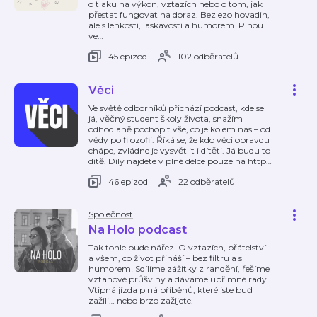
o tlaku na výkon, vztazích nebo o tom, jak
přestat fungovat na doraz. Bez ezo hovadin,
ale s lehkostí, laskavostí a humorem. Plnou
ve
…
45 epizod
102 odběratelů
Věci
Ve světě odborníků přichází podcast, kde se
já, věčný student školy života, snažím
odhodlaně pochopit vše, co je kolem nás – od
vědy po filozofii. Říká se, že kdo věci opravdu
chápe, zvládne je vysvětlit i dítěti. Já budu to
dítě. Díly najdete v plné délce pouze na http
…
46 epizod
22 odběratelů
Společnost
Na Holo podcast
Tak tohle bude nářez! O vztazích, přátelství
a všem, co život přináší – bez filtru a s
humorem! Sdílíme zážitky z randění, řešíme
vztahové průšvihy a dáváme upřímné rady.
Vtipná jízda plná příběhů, které jste buď
zažili… nebo brzo zažijete.