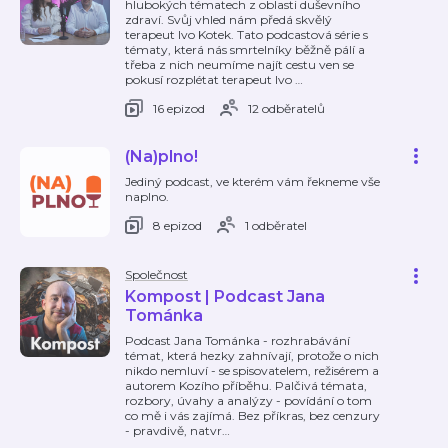
hlubokých tématech z oblasti duševního
zdraví. Svůj vhled nám předá skvělý
terapeut Ivo Kotek. Tato podcastová série s
tématy, která nás smrtelníky běžně pálí a
třeba z nich neumíme najít cestu ven se
pokusí rozplétat terapeut Ivo
…
16 epizod
12 odběratelů
(Na)plno!
Jediný podcast, ve kterém vám řekneme vše
naplno.
8 epizod
1 odběratel
Společnost
Kompost | Podcast Jana
Tománka
Podcast Jana Tománka - rozhrabávání
témat, která hezky zahnívají, protože o nich
nikdo nemluví - se spisovatelem, režisérem a
autorem Kozího příběhu. Palčivá témata,
rozbory, úvahy a analýzy - povídání o tom
co mě i vás zajímá. Bez příkras, bez cenzury
- pravdivě, natvr
…