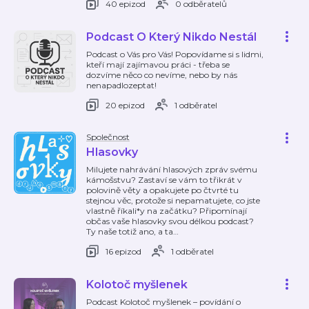
40 epizod
0 odběratelů
Podcast O Který Nikdo Nestál
Podcast o Vás pro Vás! Popovídame si s lidmi,
kteří mají zajímavou práci - třeba se
dozvíme něco co nevíme, nebo by nás
nenapadlozeptat!
20 epizod
1 odběratel
Společnost
Hlasovky
Milujete nahrávání hlasových zpráv svému
kámošstvu? Zastaví se vám to třikrát v
polovině věty a opakujete po čtvrté tu
stejnou věc, protože si nepamatujete, co jste
vlastně říkali*y na začátku? Připomínají
občas vaše hlasovky svou délkou podcast?
Ty naše totiž ano, a ta
…
16 epizod
1 odběratel
Kolotoč myšlenek
Podcast Kolotoč myšlenek – povídání o