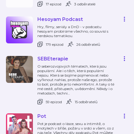
17 epizod
3 odběratelé
Hesoyam Podcast
Hry, filmy, seriály a DnD - v podcastu
hesoyam probíráme všechno, co souvisí s
nerdskou tematikou.
179 epizod
26 odběratelů
SEBEterapie
O seberozvojových tématech, která jsou
populární. Ale i o těch, která populární
nejsou. Která se bojíme pojmenovat nebo
vyřknout nahlas, protože naše ego, protože
to bolí, protože je to nekomfortní. A taky o té
mé cestě, přístupech, uvědomění. Někdy i o
metodách, techni
…
59 epizod
15 odběratelů
Pot
Pot je podcast o lásce, sexu a intimitě, o
motýlech v břiše, požáru v srdci a všem, co z
nás teče. Všechny díly podcastu Pot můžete