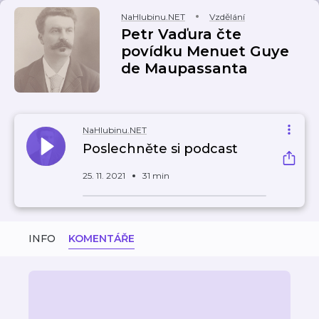
NaHlubinu.NET
Vzdělání
Petr Vaďura čte
povídku Menuet Guye
de Maupassanta
NaHlubinu.NET
Poslechněte si podcast
25. 11. 2021
31 min
INFO
KOMENTÁŘE