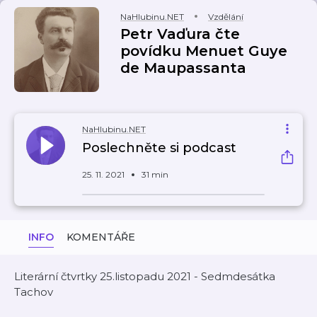
NaHlubinu.NET
Vzdělání
Petr Vaďura čte
povídku Menuet Guye
de Maupassanta
NaHlubinu.NET
Poslechněte si podcast
25. 11. 2021
31 min
INFO
KOMENTÁŘE
Literární čtvrtky 25.listopadu 2021 - Sedmdesátka
Tachov