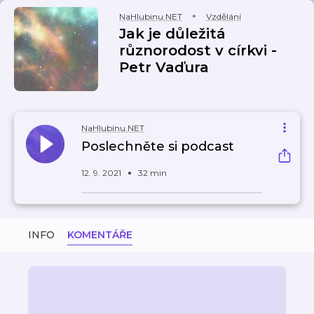
NaHlubinu.NET
Vzdělání
Jak je důležitá
různorodost v církvi -
Petr Vaďura
NaHlubinu.NET
Poslechněte si podcast
12. 9. 2021
32 min
INFO
KOMENTÁŘE