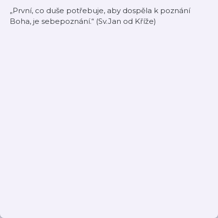
„První, co duše potřebuje, aby dospěla k poznání
Boha, je sebepoznání.“ (Sv.Jan od Kříže)