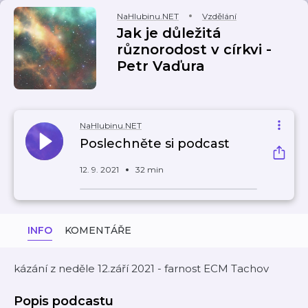
NaHlubinu.NET
Vzdělání
Jak je důležitá
různorodost v církvi -
Petr Vaďura
NaHlubinu.NET
Poslechněte si podcast
12. 9. 2021
32 min
INFO
KOMENTÁŘE
kázání z neděle 12.září 2021 - farnost ECM Tachov
Popis podcastu