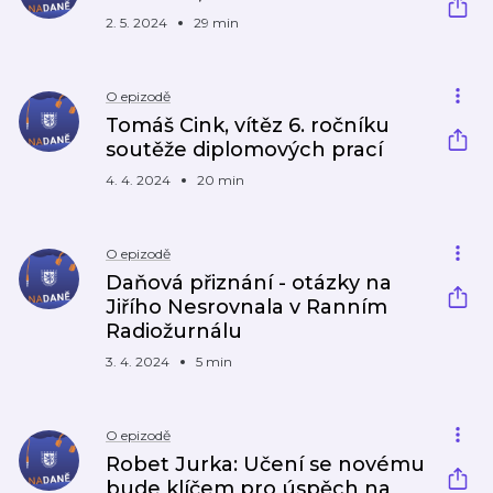
2. 5. 2024
29 min
O epizodě
Tomáš Cink, vítěz 6. ročníku
soutěže diplomových prací
4. 4. 2024
20 min
O epizodě
Daňová přiznání - otázky na
Jiřího Nesrovnala v Ranním
Radiožurnálu
3. 4. 2024
5 min
O epizodě
Robet Jurka: Učení se novému
bude klíčem pro úspěch na