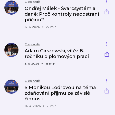
O epizodě
Ondřej Málek - Švarcsystém a
daně: Proč kontroly neodstraní
příčinu?
17. 6. 2026
27 min
O epizodě
Adam Girszewski, vítěz 8.
ročníku diplomových prací
3. 6. 2026
18 min
O epizodě
S Monikou Lodrovou na téma
zdaňování příjmu ze závislé
činnosti
14. 4. 2026
21 min