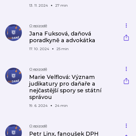
13. 11. 2024
27 min
O epizodě
Jana Fuksová, daňová
poradkyně a advokátka
17. 10. 2024
25 min
O epizodě
Marie Velflová: Význam
judikatury pro daňaře a
nejčastější spory se státní
správou
19. 6. 2024
24 min
O epizodě
Petr Linx, fanoušek DPH