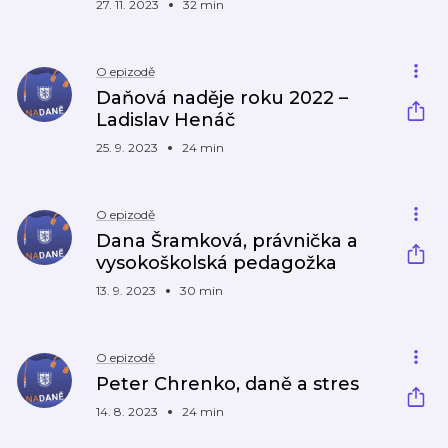
27. 11. 2023
32 min
O epizodě
Daňová naděje roku 2022 –
Ladislav Henáč
25. 9. 2023
24 min
O epizodě
Dana Šramková, právnička a
vysokoškolská pedagožka
13. 9. 2023
30 min
O epizodě
Peter Chrenko, daně a stres
14. 8. 2023
24 min