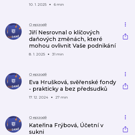
10. 1. 2025
6 min
O epizodě
Jiří Nesrovnal o klíčových
daňových změnách, které
mohou ovlivnit Vaše podnikání
8. 1. 2025
31 min
O epizodě
Eva Hrušková, svěřenské fondy
- prakticky a bez předsudků
17. 12. 2024
27 min
O epizodě
Kateřina Frýbová, Účetní v
sukni