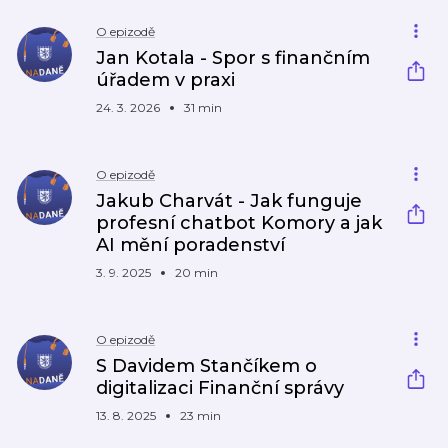
O epizodě
Jan Kotala - Spor s finančním
úřadem v praxi
24. 3. 2026
31 min
O epizodě
Jakub Charvát - Jak funguje
profesní chatbot Komory a jak
AI mění poradenství
3. 9. 2025
20 min
O epizodě
S Davidem Stančíkem o
digitalizaci Finanční správy
13. 8. 2025
23 min