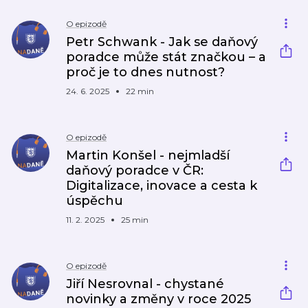
O epizodě
Petr Schwank - Jak se daňový
poradce může stát značkou – a
proč je to dnes nutnost?
24. 6. 2025
22 min
O epizodě
Martin Konšel - nejmladší
daňový poradce v ČR:
Digitalizace, inovace a cesta k
úspěchu
11. 2. 2025
25 min
O epizodě
Jiří Nesrovnal - chystané
novinky a změny v roce 2025