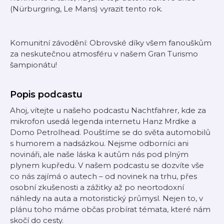
(Nürburgring, Le Mans) vyrazit tento rok.
Komunitní závodění: Obrovské díky všem fanouškům
za neskutečnou atmosféru v našem Gran Turismo
šampionátu!
Popis podcastu
Ahoj, vítejte u našeho podcastu Nachtfahrer, kde za
mikrofon usedá legenda internetu Hanz Mrdke a
Domo Petrolhead. Pouštíme se do světa automobilů
s humorem a nadsázkou. Nejsme odborníci ani
novináři, ale naše láska k autům nás pod plným
plynem kupředu. V našem podcastu se dozvíte vše
co nás zajímá o autech – od novinek na trhu, přes
osobní zkušenosti a zážitky až po neortodoxní
náhledy na auta a motoristický průmysl. Nejen to, v
plánu toho máme občas probírat témata, které nám
skočí do cesty.