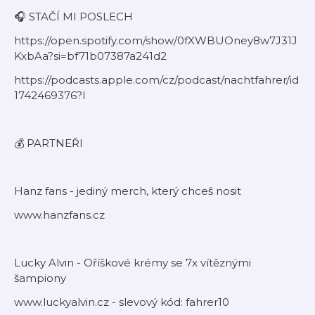
🎧 STAČÍ MI POSLECH
https://open.spotify.com/show/0fXWBUOney8w7J31J
KxbAa?si=bf71b07387a241d2
https://podcasts.apple.com/cz/podcast/nachtfahrer/id
1742469376?l
💰 PARTNEŘI
Hanz fans - jediný merch, který chceš nosit
www.hanzfans.cz
Lucky Alvin - Oříškové krémy se 7x vítěznými
šampiony
www.luckyalvin.cz - slevový kód: fahrer10