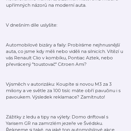
upřímných názorů na moderní auta.
V dnešním díle uslyšíte:
Automobilové bizáry a faily: Probíráme nejhnusnější
auta, co jsme kdy měli nebo viděli na silnicích. Vítězí u
vás Renault Clio v kombíku, Pontiac Aztek, nebo
převrácený "toustovač" Citroen Ami?
Výsměch v autorizáku: Koupíte si novou M3 za 3
miliony a ve světle za 100 tisíc máte obří pavučinu i s
pavoukem. Výsledek reklamace? Zamítnuto!
Zážitky z ledu a tipy na výlety: Domo driftoval s
Yarisem GR na zamrzlém jezeře ve Švédsku.
Řekneme si také, na jaké top automobilové akce