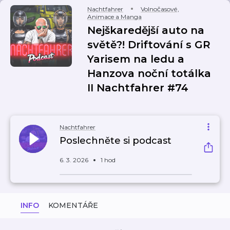
Nachtfahrer
Volnočasové
,
Animace a Manga
Nejškaredější auto na
světě?! Driftování s GR
Yarisem na ledu a
Hanzova noční totálka
II Nachtfahrer #74
Nachtfahrer
Poslechněte si podcast
6. 3. 2026
1 hod
INFO
KOMENTÁŘE