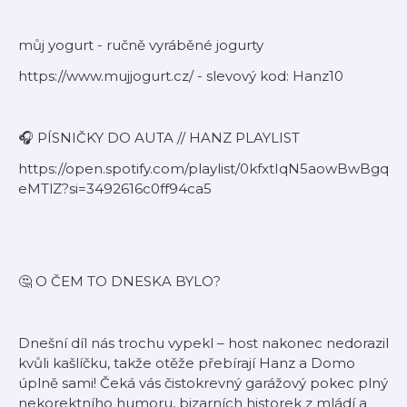
můj yogurt - ručně vyráběné jogurty
https://www.mujjogurt.cz/ - slevový kod: Hanz10
🎧 PÍSNIČKY DO AUTA // HANZ PLAYLIST
https://open.spotify.com/playlist/0kfxtIqN5aowBwBgq
eMTlZ?si=3492616c0ff94ca5
🤔 O ČEM TO DNESKA BYLO?
Dnešní díl nás trochu vypekl – host nakonec nedorazil
kvůli kašlíčku, takže otěže přebírají Hanz a Domo
úplně sami! Čeká vás čistokrevný garážový pokec plný
nekorektního humoru, bizarních historek z mládí a