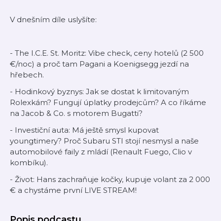
V dnešním díle uslyšíte:
- The I.C.E. St. Moritz: Vibe check, ceny hotelů (2 500
€/noc) a proč tam Pagani a Koenigsegg jezdí na
hřebech.
- Hodinkový byznys: Jak se dostat k limitovaným
Rolexkám? Fungují úplatky prodejcům? A co říkáme
na Jacob & Co. s motorem Bugatti?
- Investiční auta: Má ještě smysl kupovat
youngtimery? Proč Subaru STI stojí nesmysl a naše
automobilové faily z mládí (Renault Fuego, Clio v
kombíku).
- Život: Hans zachraňuje kočky, kupuje volant za 2 000
€ a chystáme první LIVE STREAM!
Popis podcastu