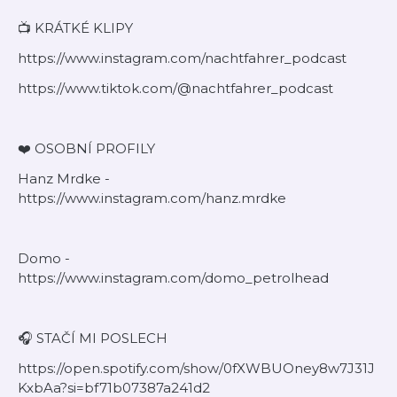
📺 KRÁTKÉ KLIPY
https://www.instagram.com/nachtfahrer_podcast
https://www.tiktok.com/@nachtfahrer_podcast
❤️ OSOBNÍ PROFILY
Hanz Mrdke -
https://www.instagram.com/hanz.mrdke
Domo -
https://www.instagram.com/domo_petrolhead
🎧 STAČÍ MI POSLECH
https://open.spotify.com/show/0fXWBUOney8w7J31J
KxbAa?si=bf71b07387a241d2