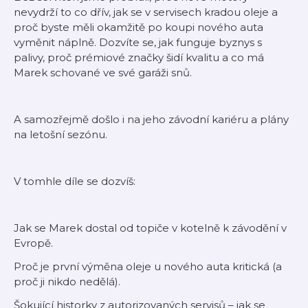
nevydrží to co dřív, jak se v servisech kradou oleje a
proč byste měli okamžitě po koupi nového auta
vyměnit náplně. Dozvíte se, jak funguje byznys s
palivy, proč prémiové značky šidí kvalitu a co má
Marek schované ve své garáži snů.
A samozřejmě došlo i na jeho závodní kariéru a plány
na letošní sezónu.
V tomhle díle se dozvíš:
Jak se Marek dostal od topiče v kotelně k závodění v
Evropě.
Proč je první výměna oleje u nového auta kritická (a
proč ji nikdo nedělá).
Šokující historky z autorizovaných servisů – jak se