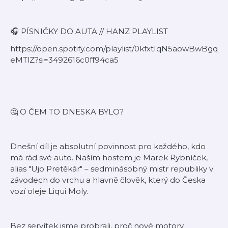
🎧 PÍSNIČKY DO AUTA // HANZ PLAYLIST
https://open.spotify.com/playlist/0kfxtIqN5aowBwBgq
eMTlZ?si=3492616c0ff94ca5
🤔 O ČEM TO DNESKA BYLO?
Dnešní díl je absolutní povinnost pro každého, kdo
má rád své auto. Naším hostem je Marek Rybníček,
alias "Ujo Pretěkár" – sedminásobný mistr republiky v
závodech do vrchu a hlavně člověk, který do Česka
vozí oleje Liqui Moly.
Bez servítek jsme probrali, proč nové motory