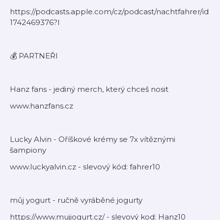
https://podcasts.apple.com/cz/podcast/nachtfahrer/id
1742469376?l
💰 PARTNEŘI
Hanz fans - jediný merch, který chceš nosit
www.hanzfans.cz
Lucky Alvin - Oříškové krémy se 7x vítěznými
šampiony
www.luckyalvin.cz - slevový kód: fahrer10
můj yogurt - ručně vyráběné jogurty
https://www.mujjogurt.cz/ - slevový kod: Hanz10