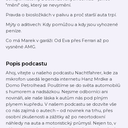
"mění" olej, který se nevymění.
Pravda o biosložkách v palivu a proč starší auta trpí.
Mýty o aditivech: Kdy pomůžou a kdy jsou vyhozené
peníze.
Co má Marek v garáži: Od Eva přes Ferrari až po
vysněné AMG.
Popis podcastu
Ahoj, vítejte u našeho podcastu Nachtfahrer, kde za
mikrofon usedá legenda internetu Hanz Mrdke a
Domo Petrolhead. Pouštíme se do světa automobilů
s humorem a nadsázkou. Nejsme odborníci ani
novináři, ale naše láska k autům nás pod plným
plynem kupředu. V našem podcastu se dozvíte vše
co nás zajímá o autech – od novinek na trhu, přes
osobní zkušenosti a zážitky až po neortodoxní
náhledy na auta a motoristický průmysl. Nejen to, v