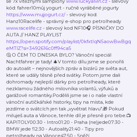
se 7x vítěznými šampiony
www.luckyalvin.cz
- slevový
kód: fahrer10můj yogurt - ručně vyráběné jogurty
https://www.mujjogurt.cz/
- slevový kod:
Hanz10Racelife - správný e-shop pro petrolheady
www.racelife.cz
- slevový kod NF10🎧 PÍSNIČKY DO
AUTA // HANZ PLAYLIST
https://open.spotify.com/playlist/0kfxtIqN5aowBwBgq
eMTlZ?si=3492616c0ff94ca5
🤔 O ČEM TO DNESKA BYLO? Vánoční speciál
Nachtfahrer je tady! 🎄V tomto dílu jsme se ponořili
do autoalit – nejnovějších zpráv a bizárů ze světa aut,
které se udály těsně před svátky. Potom jsme dali
dohromady nejlepší dárky pro petrolheady, které
nezklamou žádného milovníka volantů, výfuků a
garážové romantiky.Podělili jsme se i o naše vlastní
vánoční autíčkářské historky, tipy na místa, kde
jezdíme o svátcích jen tak „vyvětrat hlavu".🎁 Pokud
miluješ auta a Vánoce, tenhle díl je přesně pro tebe.📺
KAPITOLY00:30 - Intro01:20 - Praha (ne)jede07:30 -
BMW jede !12:30 - Autoality21:40 - Tipy pro
petrolheady na Vánoce47:50 - Sněží