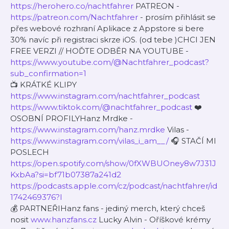
https://herohero.co/nachtfahrer
PATREON -
https://patreon.com/Nachtfahrer
- prosím přihlásit se
přes webové rozhraní Aplikace z Appstore si bere
30% navíc při registraci skrze iOS. (od tebe )CHCI JEN
FREE VERZI // HOĎTE ODBĚR NA YOUTUBE -
https://www.youtube.com/@Nachtfahrer_podcast?
sub_confirmation=1
📺 KRÁTKÉ KLIPY
https://www.instagram.com/nachtfahrer_podcast
https://www.tiktok.com/@nachtfahrer_podcast
❤️
OSOBNÍ PROFILYHanz Mrdke -
https://www.instagram.com/hanz.mrdke
Vilas -
https://www.instagram.com/vilas_i_am__/
🎧 STAČÍ MI
POSLECH
https://open.spotify.com/show/0fXWBUOney8w7J31J
KxbAa?si=bf71b07387a241d2
https://podcasts.apple.com/cz/podcast/nachtfahrer/id
1742469376?l
💰 PARTNEŘIHanz fans - jediný merch, který chceš
nosit
www.hanzfans.cz
Lucky Alvin - Oříškové krémy