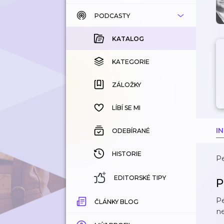
PODCASTY
KATALOG
KOUPENÉ
KATALOG
KATEGORIE
KATEGORIE
ZÁLOŽKY
ZÁLOŽKY
HISTORIE
LÍBÍ SE MI
I
ODEBÍRANÉ
HISTORIE
Pe
EDITORSKÉ TIPY
P
Pe
ČLÁNKY BLOG
ne