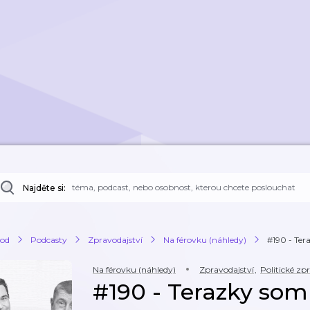
Najděte si:
od
Podcasty
Zpravodajství
Na férovku (náhledy)
#190 - Ter
Na férovku (náhledy)
Zpravodajství
,
Politické zp
#190 - Terazky s