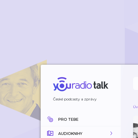
České podcasty a zprávy
Úv
PRO TEBE
AUDIOKNIHY