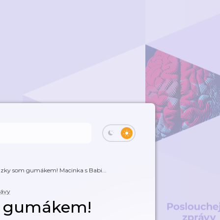
azky som gumákem! Macinka s Babi...
rávy
om gumákem!