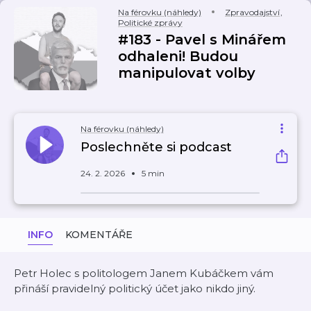
Na férovku (náhledy)
Zpravodajství
,
Politické zprávy
#183 - Pavel s Minářem
odhaleni! Budou
manipulovat volby
Na férovku (náhledy)
Poslechněte si podcast
24. 2. 2026
5 min
INFO
KOMENTÁŘE
Petr Holec s politologem Janem Kubáčkem vám
přináší pravidelný politický účet jako nikdo jiný.