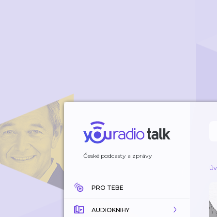
České podcasty a zprávy
Úv
PRO TEBE
AUDIOKNIHY