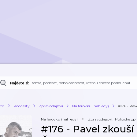
Najděte si:
od
Podcasty
Zpravodajství
Na férovku (náhledy)
#176 - Pave
Na férovku (náhledy)
Zpravodajství
,
Politické zp
#176 - Pavel zkouší 