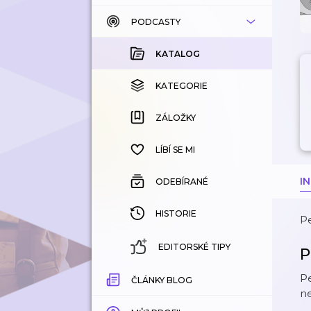
PODCASTY
KATALOG
KOUPENÉ
KATALOG
KATEGORIE
KATEGORIE
ZÁLOŽKY
ZÁLOŽKY
HISTORIE
LÍBÍ SE MI
I
ODEBÍRANÉ
HISTORIE
Pe
EDITORSKÉ TIPY
P
Pe
ČLÁNKY BLOG
ne