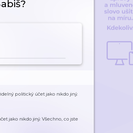
Babiš?
ný politický účet jako nikdo jiný.
et jako nikdo jiný. Všechno, co jste