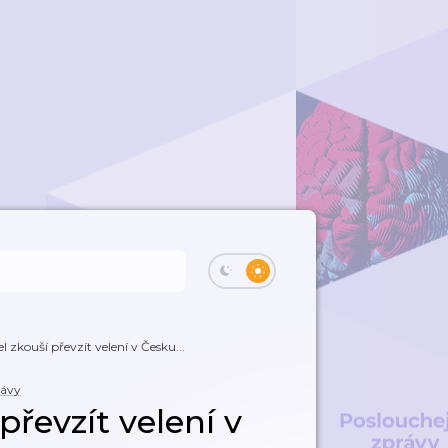
l zkouší převzít velení v Česku...
rávy
převzít velení v