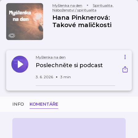
Myšlenka na den
Spiritualita
,
Náboženství / spiritualita
Hana Pinknerová:
Takové maličkosti
Myšlenka na den
Poslechněte si podcast
3. 6. 2026
3 min
INFO
KOMENTÁŘE