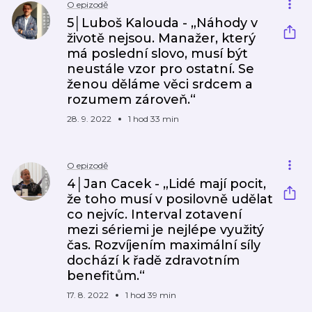
O epizodě
5│Luboš Kalouda - „Náhody v
životě nejsou. Manažer, který
má poslední slovo, musí být
neustále vzor pro ostatní. Se
ženou děláme věci srdcem a
rozumem zároveň.“
28. 9. 2022
1 hod 33 min
O epizodě
4│Jan Cacek - „Lidé mají pocit,
že toho musí v posilovně udělat
co nejvíc. Interval zotavení
mezi sériemi je nejlépe využitý
čas. Rozvíjením maximální síly
dochází k řadě zdravotním
benefitům.“
17. 8. 2022
1 hod 39 min