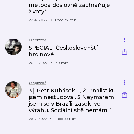
metoda doslovně zachraňuje
životy.“
27. 4. 2022
1 hod 37 min
O epizodě
SPECIÁL│Českoslovenští
hrdinové
20. 6. 2022
48 min
O epizodě
3│ Petr Kubásek - „Žurnalistiku
jsem nestudoval. S Neymarem
jsem se v Brazílii zasekl ve
výtahu. Sociální sítě nemám.“
26. 7. 2022
1 hod 33 min