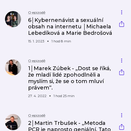
O epizodě
6│Kybernenávist a sexuální
obsah na internetu │Michaela
Lebedíková a Marie Bedrošová
15. 1. 2023
1 hod 8 min
O epizodě
1│Marek Zúbek - „Dost se říká,
že mladí lidé zpohodlněli a
myslím si, že se o tom mluví
právem“.
27. 4. 2022
1 hod 25 min
O epizodě
2│Martin Trbušek - „Metoda
PCR je naprosto geniální. Tato