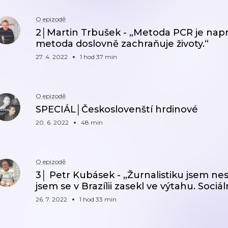
O epizodě
2│Martin Trbušek - „Metoda PCR je napr
metoda doslovně zachraňuje životy.“
27. 4. 2022
1 hod 37 min
O epizodě
SPECIÁL│Českoslovenští hrdinové
20. 6. 2022
48 min
O epizodě
3│ Petr Kubásek - „Žurnalistiku jsem n
jsem se v Brazílii zasekl ve výtahu. Sociá
26. 7. 2022
1 hod 33 min