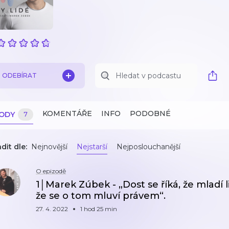
ODEBÍRAT
KOMENTÁŘE
INFO
PODOBNÉ
ZODY
7
dit dle:
Nejnovější
Nejstarší
Nejposlouchanější
O epizodě
1│Marek Zúbek - „Dost se říká, že mladí l
že se o tom mluví právem“.
27. 4. 2022
1 hod 25 min