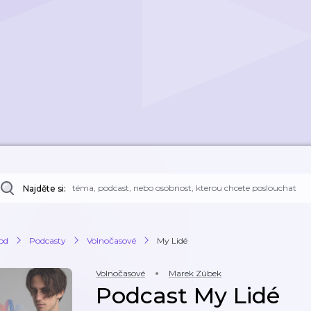
Najděte si:
od
Podcasty
Volnočasové
My Lidé
Volnočasové
Marek Zúbek
Podcast My Lidé