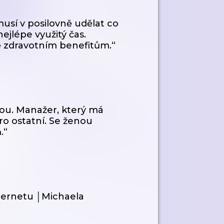
musí v posilovně udělat co
nejlépe využitý čas.
ě zdravotním benefitům.“
sou. Manažer, který má
ro ostatní. Se ženou
.“
ternetu │Michaela