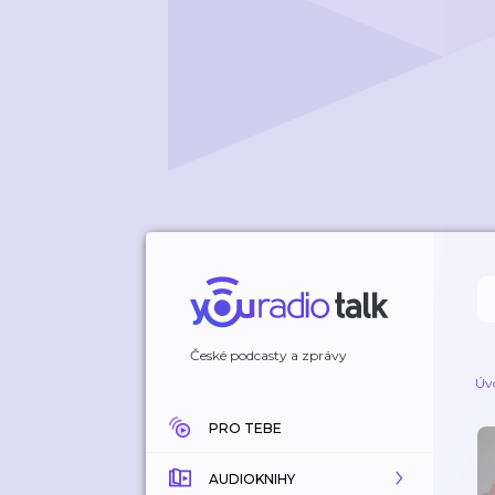
České podcasty a zprávy
Úv
PRO TEBE
AUDIOKNIHY