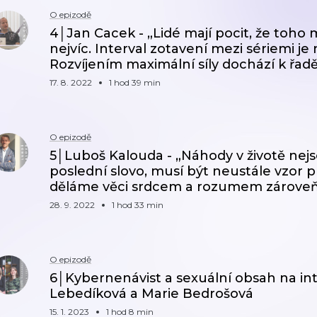
O epizodě
4│Jan Cacek - „Lidé mají pocit, že toho 
nejvíc. Interval zotavení mezi sériemi je 
Rozvíjením maximální síly dochází k řad
17. 8. 2022
1 hod 39 min
O epizodě
5│Luboš Kalouda - „Náhody v životě nej
poslední slovo, musí být neustále vzor p
děláme věci srdcem a rozumem zároveň
28. 9. 2022
1 hod 33 min
O epizodě
6│Kybernenávist a sexuální obsah na in
Lebedíková a Marie Bedrošová
15. 1. 2023
1 hod 8 min