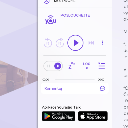
O
MŮJ PROFIL
pl
vy
POSLOUCHEJTE
ok
Me
“.
do
le
1.00
×
V 
ud
00:00
00:00
“
Komentuj
Ča
tř
pr
Aplikace Youradio Talk
p
za
vy