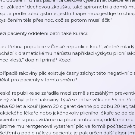
RL oddělení. U nás pacienta celkově vyšetříme, odebere
ic i základní dechovou zkoušku, také spirometrii a domů mu
spí, a podle toho zjistíme, jestli chrápe nebo jestli je to ch
ysličením těla přes noc, což se potom musí léčit.”
zi pacienty oddělení patří také kuřáci:
.. asi třetina populace v České republice kouří, včetně mladý
chází k dramatickému nárůstu například výskytu plicní rak
hce klesá,”
doplnil primář Kozel.
případě rakoviny plic existuje časný záchyt této negativní 
ělat pro pacienty v tomto směru?
Česká republika se zařadila mezi země s rozsáhlým preven
sný záchyt plicní rakoviny. Týká se lidí ve věku od 55 do 74 
eba 60 let a kouřil jsem 20 cigaret denně po dobu 20 let,
aktického lékaře nebo jakéhokoliv plicního lékaře se do d
acientem si popovídáme na plicní ambulanci, uděláme mu 
jistíme mu rentgenové vyšetření plic ve formě počítačové
šetření a podle nálezu pacienta je pak určen další algoritm