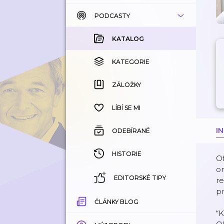
PODCASTY
KATALOG
KOUPENÉ
KATALOG
KATEGORIE
KATEGORIE
ZÁLOŽKY
ZÁLOŽKY
HISTORIE
LÍBÍ SE MI
I
ODEBÍRANÉ
HISTORIE
Of
on
EDITORSKÉ TIPY
re
p
ČLÁNKY BLOG
“K