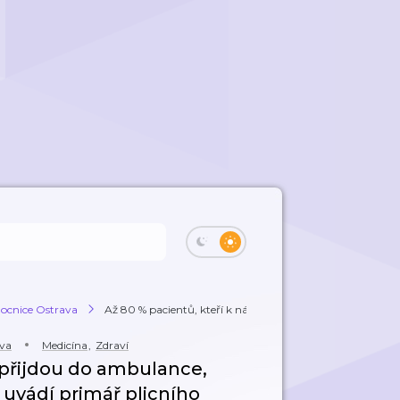
ocnice Ostrava
Až 80 % pacientů, kteří k nám přijdou do a...
ava
Medicína
,
Zdraví
 přijdou do ambulance,
, uvádí primář plicního