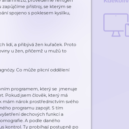
me anamnézu, provedeme rentgen
 zapůjčíme přístroj, se kterým se
rápání spojeno s poklesem kyslíku,
ch lidí, a přibývá žen kuřaček. Proto
oviny u žen, přičemž u mužů to
diagnózy. Co může plicní oddělení
tivním programem, který se jmenuje
let. Pokud jsem člověk, který má
 tak mám nárok prostřednictvím svého
aného programu zapojit. S tím
vyšetření dechových funkcí a
 tomografie. A podle daného
us kontrol. Ty probíhají postupně po