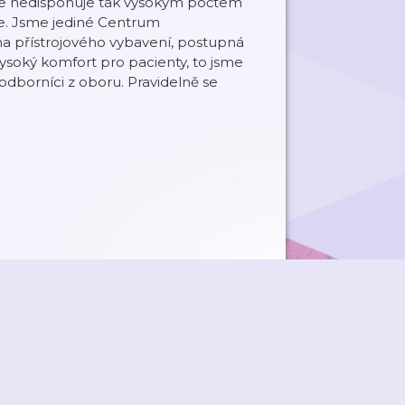
ce nedisponuje tak vysokým počtem
e. Jsme jediné Centrum
a přístrojového vybavení, postupná
ysoký komfort pro pacienty, to jsme
 odborníci z oboru. Pravidelně se
ky
Přidat podcast