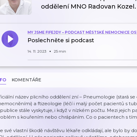
oddělení MNO Radovan Kozel.
MY JSME FIFEJDY – PODCAST MĚSTSKÉ NEMOCNICE O
Poslechněte si podcast
14. 11. 2023
25 min
NFO
KOMENTÁŘE
iciální název plicního oddělení zní – Pneumologie (stará se 
emocněními) a ftizeologie (léčí i malý počet pacientů s tub
publice stále vyskytuje, i když v nízkém počtu. Mezi jejich pac
roblém s kouřením nebo chrápáním. Co o pacientech s tím
e své vlastní škodě návštěvu lékaře odkládají, ale bylo by dob