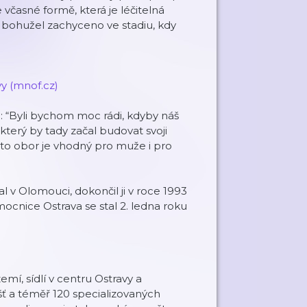
 včasné formě, která je léčitelná
 bohužel zachyceno ve stadiu, kdy
y (mnof.cz)
u:
“Byli bychom moc rádi, kdyby náš
 který by tady začal budovat svoji
nto obor je vhodný pro muže i pro
l v Olomouci, dokončil ji v roce 1993
cnice Ostrava se stal 2. ledna roku
mí, sídlí v centru Ostravy a
šť a téměř 120 specializovaných