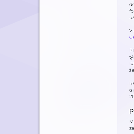
do
fo
u
V
Ča
Pl
tý
ka
že
Ra
a 
2
P
Mě
za