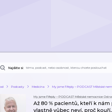
Najděte si:
od
Podcasty
Medicína
My jsme Fifejdy – PODCAST Městské nem
My jsme Fifejdy – PODCAST Městské nemocnice Ostr
Až 80 % pacientů, kteří k nám
vlastně vůbec neví, proč kouří