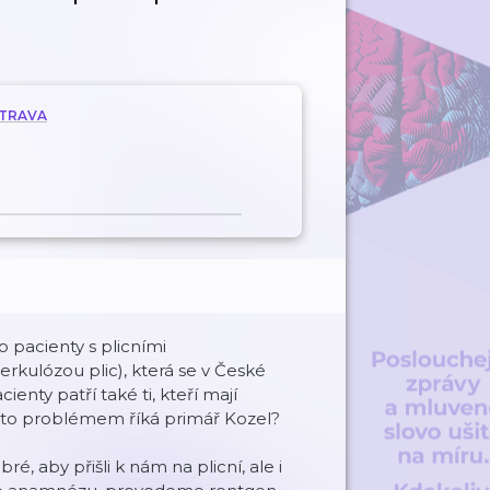
STRAVA
o pacienty s plicními
erkulózou plic), která se v České
ienty patří také ti, kteří mají
to problémem říká primář Kozel?
ré, aby přišli k nám na plicní, ale i