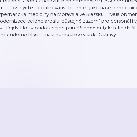
mbulancí. Žádná z nefakultních nemocnic v České republi
kreditovaných specializovaných center jako naše nemocnic
perbarické medicíny na Moravě a ve Slezsku. Trvalá obměn
dernizace celého areálu, důstojné zázemí pro personál i v
 Fifejdy. Hosty budou nejen primáři oddělení,ale také další
m budeme hlásit z naší nemocnice v srdci Ostravy.
2026
Active Radio a.s.
Reklama
O aplikaci
Youradio Music
Podmín
áte již účet? Přihlaste se.