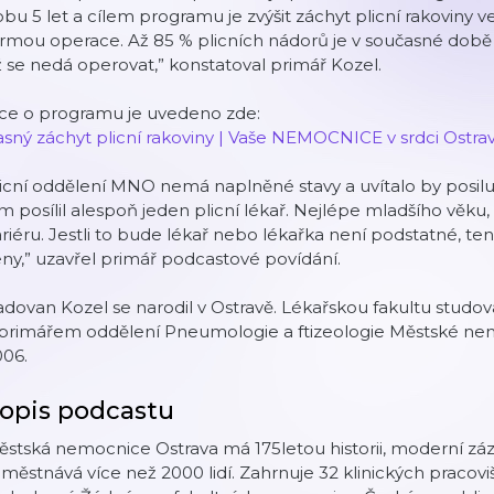
bu 5 let a cílem programu je zvýšit záchyt plicní rakoviny ve
rmou operace. Až 85 % plicních nádorů je v současné době
ž se nedá operovat,”
konstatoval primář Kozel.
íce o programu je uvedeno zde:
sný záchyt plicní rakoviny | Vaše NEMOCNICE v srdci Ostrav
icní oddělení MNO nemá naplněné stavy a uvítalo by posil
m posílil alespoň jeden plicní lékař. Nejlépe mladšího věku,
riéru. Jestli to bude lékař nebo lékařka není podstatné, te
ny,”
uzavřel primář podcastové povídání.
dovan Kozel se narodil v Ostravě. Lékařskou fakultu studova
primářem oddělení Pneumologie a ftizeologie Městské nemo
006.
opis podcastu
stská nemocnice Ostrava má 175letou historii, moderní záze
městnává více než 2000 lidí. Zahrnuje 32 klinických pracovi