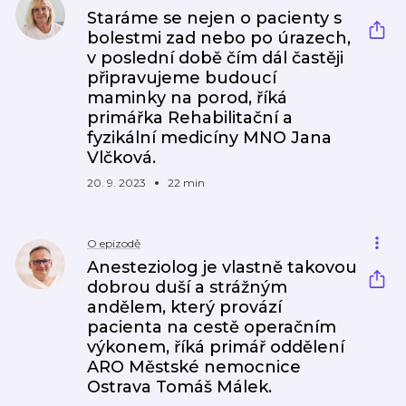
Staráme se nejen o pacienty s
bolestmi zad nebo po úrazech,
v poslední době čím dál častěji
připravujeme budoucí
maminky na porod, říká
primářka Rehabilitační a
fyzikální medicíny MNO Jana
Vlčková.
20. 9. 2023
22 min
O epizodě
Anesteziolog je vlastně takovou
dobrou duší a strážným
andělem, který provází
pacienta na cestě operačním
výkonem, říká primář oddělení
ARO Městské nemocnice
Ostrava Tomáš Málek.