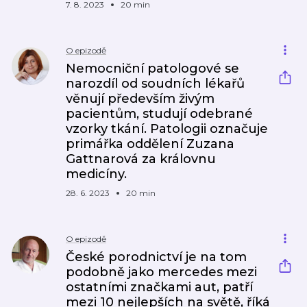
7. 8. 2023
20 min
O epizodě
Nemocniční patologové se
narozdíl od soudních lékařů
věnují především živým
pacientům, studují odebrané
vzorky tkání. Patologii označuje
primářka oddělení Zuzana
Gattnarová za královnu
medicíny.
28. 6. 2023
20 min
O epizodě
České porodnictví je na tom
podobně jako mercedes mezi
ostatními značkami aut, patří
mezi 10 nejlepších na světě, říká