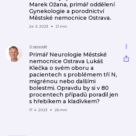
Marek Ožana, primář oddělení
Gynekologie a porodnictví
Městské nemocnice Ostrava.
24. 5. 2023
21 min
O epizodě
Primář Neurologie Městské
nemocnice Ostrava Lukáš
Klečka o svém oboru a
pacientech s problémem tří N,
migrénou nebo dalšími
bolestmi. Opravdu by si v 80
procentech případů poradil jen
s hřebíkem a kladívkem?
17. 4. 2023
26 min