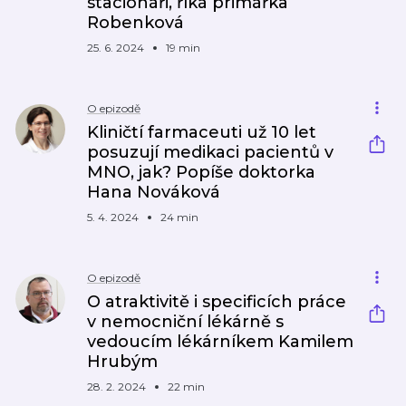
stacionáři, říká primářka
Robenková
25. 6. 2024
19 min
O epizodě
Kliničtí farmaceuti už 10 let
posuzují medikaci pacientů v
MNO, jak? Popíše doktorka
Hana Nováková
5. 4. 2024
24 min
O epizodě
O atraktivitě i specificích práce
v nemocniční lékárně s
vedoucím lékárníkem Kamilem
Hrubým
28. 2. 2024
22 min