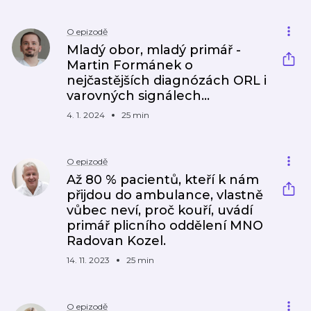
O epizodě
Mladý obor, mladý primář -
Martin Formánek o
nejčastějších diagnózách ORL i
varovných signálech...
4. 1. 2024
25 min
O epizodě
Až 80 % pacientů, kteří k nám
přijdou do ambulance, vlastně
vůbec neví, proč kouří, uvádí
primář plicního oddělení MNO
Radovan Kozel.
14. 11. 2023
25 min
O epizodě