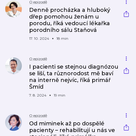
O epizodě
Denně procházka a hluboký
dřep pomohou ženám u
porodu, říká vedoucí lékařka
porodního sálu Staňová
17. 10. 2024
18 min
O epizodě
I pacienti se stejnou diagnózou
se liší, ta různorodost mě baví
na interně nejvíc, říká primář
Šmíd
7. 8. 2024
19 min
O epizodě
Od miminek až po dospělé
pacienty – rehabilitují u nás ve