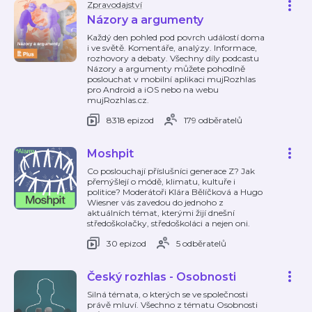
Zpravodajství
Názory a argumenty
Každý den pohled pod povrch událostí doma
i ve světě. Komentáře, analýzy. Informace,
rozhovory a debaty. Všechny díly podcastu
Názory a argumenty můžete pohodlně
poslouchat v mobilní aplikaci mujRozhlas
pro Android a iOS nebo na webu
mujRozhlas.cz.
8318 epizod
179 odběratelů
Moshpit
Co poslouchají příslušníci generace Z? Jak
přemýšlejí o módě, klimatu, kultuře i
politice? Moderátoři Klára Bělíčková a Hugo
Wiesner vás zavedou do jednoho z
aktuálních témat, kterými žijí dnešní
středoškolačky, středoškoláci a nejen oni.
30 epizod
5 odběratelů
Český rozhlas - Osobnosti
Silná témata, o kterých se ve společnosti
právě mluví. Všechno z tématu Osobnosti