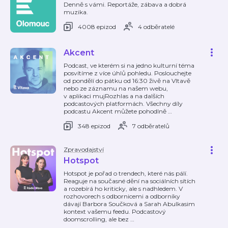
Denně s vámi. Reportáže, zábava a dobrá
muzika.
4008 epizod
4 odběratelé
Akcent
Podcast, ve kterém si na jedno kulturní téma
posvítíme z více úhlů pohledu. Poslouchejte
od pondělí do pátku od 16:30 živě na Vltavě
nebo ze záznamu na našem webu,
v aplikaci mujRozhlas a na dalších
podcastových platformách. Všechny díly
podcastu Akcent můžete pohodlně
…
348 epizod
7 odběratelů
Zpravodajství
Hotspot
Hotspot je pořad o trendech, které nás pálí.
Reaguje na současné dění na sociálních sítích
a rozebírá ho kriticky, ale s nadhledem. V
rozhovorech s odbornicemi a odborníky
dávají Barbora Součková a Sarah Abulkasim
kontext vašemu feedu. Podcastový
doomscrolling, ale bez
…