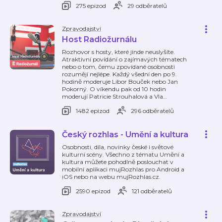
275 epizod
29 odběratelů
Zpravodajství
Host Radiožurnálu
Rozhovor s hosty, které jinde neuslyšíte.
Atraktivní povídání o zajímavých tématech
nebo o tom, čemu zpovídané osobnosti
rozumějí nejlépe. Každý všední den po 9.
hodině moderuje Libor Bouček nebo Jan
Pokorný. O víkendu pak od 10 hodin
moderují Patricie Strouhalová a Vla
…
1482 epizod
296 odběratelů
Český rozhlas - Umění a kultura
Osobnosti, díla, novinky české i světové
kulturní scény. Všechno z tématu Umění a
kultura můžete pohodlně poslouchat v
mobilní aplikaci mujRozhlas pro Android a
iOS nebo na webu mujRozhlas.cz.
2590 epizod
121 odběratelů
Zpravodajství