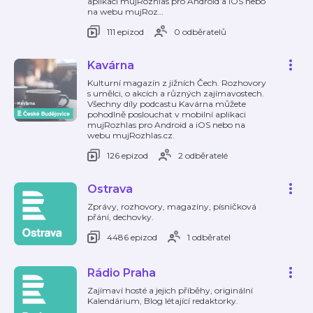
aplikaci mujRozhlas pro Android a iOS nebo
na webu mujRoz
…
111 epizod
0 odběratelů
Kavárna
Kulturní magazín z jižních Čech. Rozhovory
s umělci, o akcích a různých zajímavostech.
Všechny díly podcastu Kavárna můžete
pohodlně poslouchat v mobilní aplikaci
mujRozhlas pro Android a iOS nebo na
webu mujRozhlas.cz.
126 epizod
2 odběratelé
Ostrava
Zprávy, rozhovory, magazíny, písničková
přání, dechovky.
4486 epizod
1 odběratel
Rádio Praha
Zajímaví hosté a jejich příběhy, originální
Kalendárium, Blog létající redaktorky.