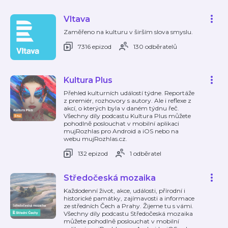
Vltava
Zaměřeno na kulturu v širším slova smyslu.
7316 epizod
130 odběratelů
Kultura Plus
Přehled kulturních událostí týdne. Reportáže
z premiér, rozhovory s autory. Ale i reflexe z
akcí, o kterých byla v daném týdnu řeč.
Všechny díly podcastu Kultura Plus můžete
pohodlně poslouchat v mobilní aplikaci
mujRozhlas pro Android a iOS nebo na
webu mujRozhlas.cz.
132 epizod
1 odběratel
Středočeská mozaika
Každodenní život, akce, události, přírodní i
historické památky, zajímavosti a informace
ze středních Čech a Prahy. Žijeme tu s vámi.
Všechny díly podcastu Středočeská mozaika
můžete pohodlně poslouchat v mobilní