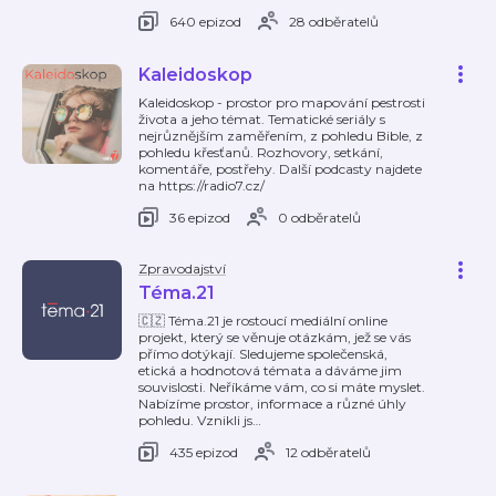
640 epizod
28 odběratelů
Kaleidoskop
Kaleidoskop - prostor pro mapování pestrosti
života a jeho témat. Tematické seriály s
nejrůznějším zaměřením, z pohledu Bible, z
pohledu křesťanů. Rozhovory, setkání,
komentáře, postřehy. Další podcasty najdete
na https://radio7.cz/
36 epizod
0 odběratelů
Zpravodajství
Téma.21
🇨🇿 Téma.21 je rostoucí mediální online
projekt, který se věnuje otázkám, jež se vás
přímo dotýkají. Sledujeme společenská,
etická a hodnotová témata a dáváme jim
souvislosti. Neříkáme vám, co si máte myslet.
Nabízíme prostor, informace a různé úhly
pohledu. Vznikli js
…
435 epizod
12 odběratelů