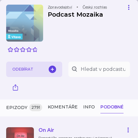
Zpravodajství
Český rozhlas
Podcast Mozaika
ODEBÍRAT
KOMENTÁŘE
INFO
PODOBNÉ
EPIZODY
2791
On Air
Reportáže, recenze, rozhovory i názorová