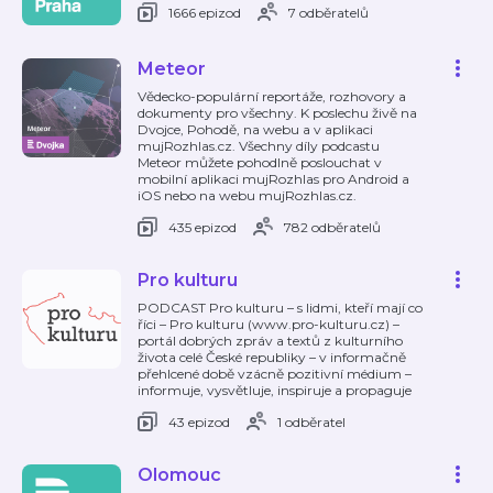
1666 epizod
7 odběratelů
Meteor
Vědecko-populární reportáže, rozhovory a
dokumenty pro všechny. K poslechu živě na
Dvojce, Pohodě, na webu a v aplikaci
mujRozhlas.cz. Všechny díly podcastu
Meteor můžete pohodlně poslouchat v
mobilní aplikaci mujRozhlas pro Android a
iOS nebo na webu mujRozhlas.cz.
435 epizod
782 odběratelů
Pro kulturu
PODCAST Pro kulturu – s lidmi, kteří mají co
říci – Pro kulturu (www.pro-kulturu.cz) –
portál dobrých zpráv a textů z kulturního
života celé České republiky – v informačně
přehlcené době vzácně pozitivní médium –
informuje, vysvětluje, inspiruje a propaguje
43 epizod
1 odběratel
Olomouc