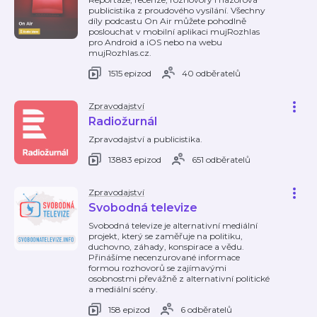
publicistika z proudového vysílání. Všechny
díly podcastu On Air můžete pohodlně
poslouchat v mobilní aplikaci mujRozhlas
pro Android a iOS nebo na webu
mujRozhlas.cz.
1515 epizod
40 odběratelů
Zpravodajství
Radiožurnál
Zpravodajství a publicistika.
13883 epizod
651 odběratelů
Zpravodajství
Svobodná televize
Svobodná televize je alternativní mediální
projekt, který se zaměřuje na politiku,
duchovno, záhady, konspirace a vědu.
Přinášíme necenzurované informace
formou rozhovorů se zajímavými
osobnostmi převážně z alternativní politické
a mediální scény.
158 epizod
6 odběratelů