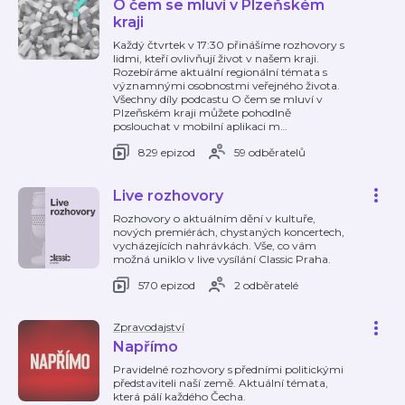
O čem se mluví v Plzeňském
kraji
Každý čtvrtek v 17:30 přinášíme rozhovory s
lidmi, kteří ovlivňují život v našem kraji.
Rozebíráme aktuální regionální témata s
významnými osobnostmi veřejného života.
Všechny díly podcastu O čem se mluví v
Plzeňském kraji můžete pohodlně
poslouchat v mobilní aplikaci m
…
829 epizod
59 odběratelů
Live rozhovory
Rozhovory o aktuálním dění v kultuře,
nových premiérách, chystaných koncertech,
vycházejících nahrávkách. Vše, co vám
možná uniklo v live vysílání Classic Praha.
570 epizod
2 odběratelé
Zpravodajství
Napřímo
Pravidelné rozhovory s předními politickými
představiteli naší země. Aktuální témata,
která pálí každého Čecha.