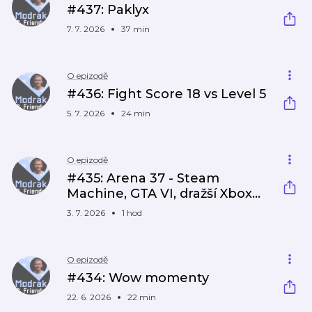
#437: Paklyx
7. 7. 2026
37 min
O epizodě
#436: Fight Score 18 vs Level 5
5. 7. 2026
24 min
O epizodě
#435: Arena 37 - Steam
Machine, GTA VI, dražší Xbox...
3. 7. 2026
1 hod
O epizodě
#434: Wow momenty
22. 6. 2026
22 min