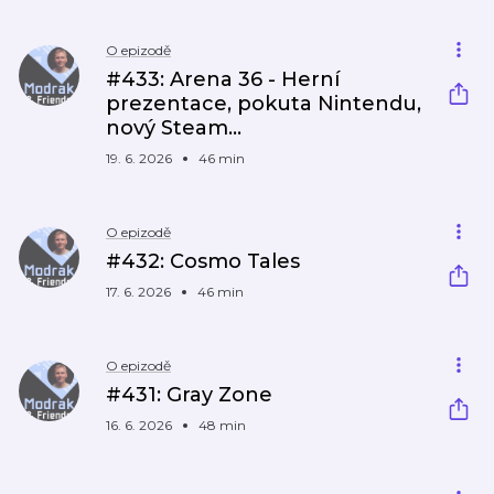
O epizodě
#433: Arena 36 - Herní
prezentace, pokuta Nintendu,
nový Steam...
19. 6. 2026
46 min
O epizodě
#432: Cosmo Tales
17. 6. 2026
46 min
O epizodě
#431: Gray Zone
16. 6. 2026
48 min