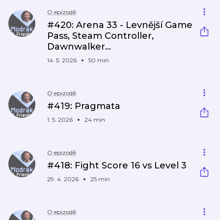
O epizodě
#420: Arena 33 - Levnější Game
Pass, Steam Controller,
Dawnwalker...
14. 5. 2026
50 min
O epizodě
#419: Pragmata
1. 5. 2026
24 min
O epizodě
#418: Fight Score 16 vs Level 3
29. 4. 2026
25 min
O epizodě