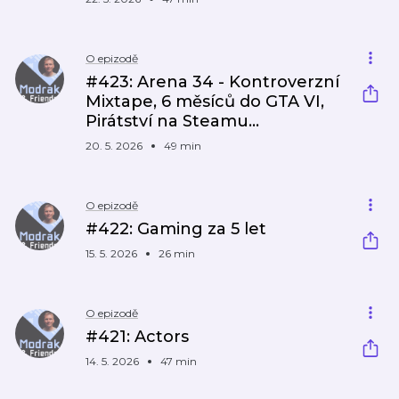
O epizodě
#423: Arena 34 - Kontroverzní
Mixtape, 6 měsíců do GTA VI,
Pirátství na Steamu...
20. 5. 2026
49 min
O epizodě
#422: Gaming za 5 let
15. 5. 2026
26 min
O epizodě
#421: Actors
14. 5. 2026
47 min