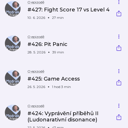
O epizodě
#427: Fight Score 17 vs Level 4
10. 6. 2026
27 min
O epizodě
#426: Pit Panic
28. 5. 2026
39 min
O epizodě
#425: Game Access
26. 5. 2026
1 hod 3 min
O epizodě
#424: Vyprávění příběhů II
(Ludonarativní disonance)
22. 5. 2026
47 min