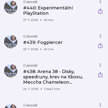
O epizodě
#440: Experimentální
PlayStation
27. 7. 2026
26 min
O epizodě
#439: Fogpiercer
25. 7. 2026
49 min
O epizodě
#438: Arena 38 - Disky,
speedruny, krev na Xboxu,
Meccha Chameleon...
24. 7. 2026
1 hod 2 min
O epizodě