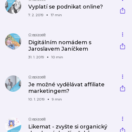
Vyplatí se podnikat online?
7. 2. 2019
17 min
O epizodě
Digitálním nomádem s
Jaroslavem Janíčkem
31. 1. 2019
10 min
O epizodě
Je možné vydělávat affiliate
marketingem?
10. 1. 2019
9 min
O epizodě
Likemat - zvyšte si organický