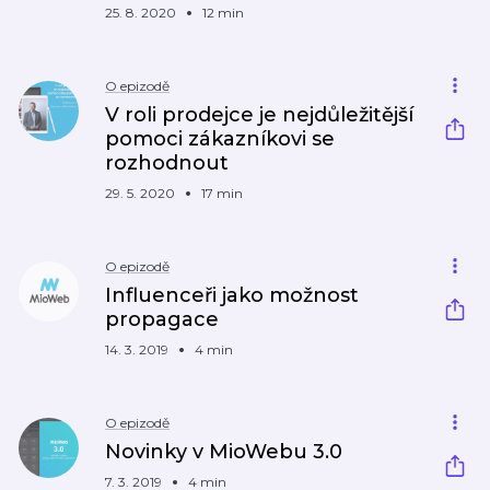
25. 8. 2020
12 min
O epizodě
V roli prodejce je nejdůležitější
pomoci zákazníkovi se
rozhodnout
29. 5. 2020
17 min
O epizodě
Influenceři jako možnost
propagace
14. 3. 2019
4 min
O epizodě
Novinky v MioWebu 3.0
7. 3. 2019
4 min