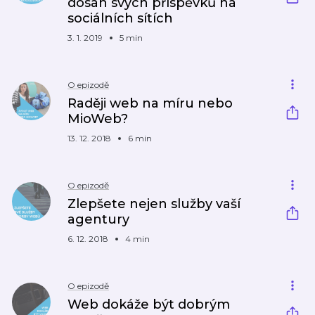
dosah svých příspěvků na
sociálních sítích
3. 1. 2019
5 min
O epizodě
Raději web na míru nebo
MioWeb?
13. 12. 2018
6 min
O epizodě
Zlepšete nejen služby vaší
agentury
6. 12. 2018
4 min
O epizodě
Web dokáže být dobrým