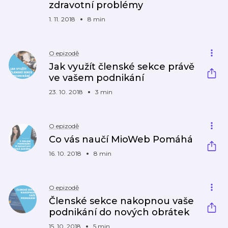
zdravotní problémy
1. 11. 2018
8 min
O epizodě
Jak využít členské sekce právě
ve vašem podnikání
23. 10. 2018
3 min
O epizodě
Co vás naučí MioWeb Pomáhá
16. 10. 2018
8 min
O epizodě
Členské sekce nakopnou vaše
podnikání do nových obrátek
15. 10. 2018
5 min