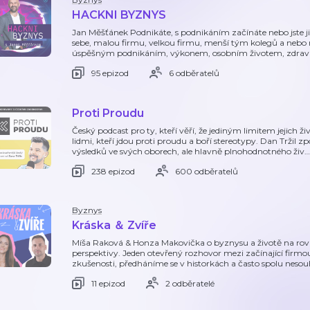
HACKNI BYZNYS
Jan Měšťánek Podnikáte, s podnikáním začínáte nebo jste 
sebe, malou firmu, velkou firmu, menší tým kolegů a nebo 
úspěšným podnikáním, výkonem, osobním životem, zdrav
95 epizod
6 odběratelů
Proti Proudu
Český podcast pro ty, kteří věří, že jediným limitem jejich ži
lidmi, kteří jdou proti proudu a boří stereotypy. Dan Tržil zp
výsledků ve svých oborech, ale hlavně plnohodnotného živ
…
238 epizod
600 odběratelů
Byznys
Kráska ＆ Zvíře
Míša Raková & Honza Makovička o byznysu a životě na rovi
perspektivy. Jeden otevřený rozhovor mezi začínající fir
zkušenosti, předháníme se v historkách a často spolu nesouhl
11 epizod
2 odběratelé