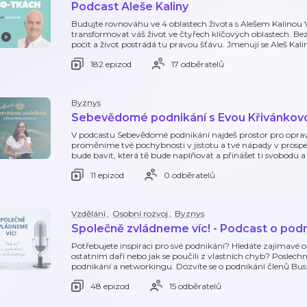
Podcast Aleše Kaliny
Budujte rovnováhu ve 4 oblastech života s Alešem Kalinou Ví
transformovat váš život ve čtyřech klíčových oblastech. Be
pocit a život postrádá tu pravou šťávu. Jmenuji se Aleš Ka
182 epizod
17 odběratelů
Byznys
Sebevědomé podnikání s Evou Křivánkov
V podcastu Sebevědomé podnikání najdeš prostor pro oprav
proměníme tvé pochybnosti v jistotu a tvé nápady v prosperu
bude bavit, která tě bude naplňovat a přinášet ti svobodu a
11 epizod
0 odběratelů
Vzdělání
,
Osobní rozvoj
,
Byznys
Společně zvládneme víc! - Podcast o pod
Potřebujete inspiraci pro své podnikání? Hledáte zajímavé 
ostatním daří nebo jak se poučili z vlastních chyb? Poslech
podnikání a networkingu. Dozvíte se o podnikání členů Busi
48 epizod
15 odběratelů