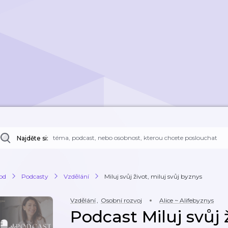
Najděte si:
od
Podcasty
Vzdělání
Miluj svůj život, miluj svůj byznys
Vzdělání
,
Osobní rozvoj
Alice ~ Alifebyznys
Podcast Miluj svůj ž