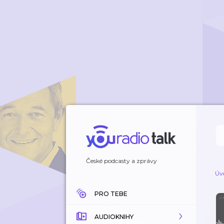
České podcasty a zprávy
Úv
PRO TEBE
AUDIOKNIHY