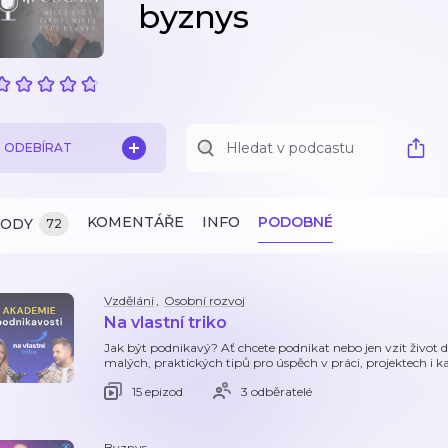
byznys
ODEBÍRAT
KOMENTÁŘE
INFO
PODOBNÉ
ZODY
72
Vzdělání
,
Osobní rozvoj
Na vlastní triko
Jak být podnikavý? Ať chcete podnikat nebo jen vzít život d
malých, praktických tipů pro úspěch v práci, projektech i 
15 epizod
3 odběratelé
Byznys