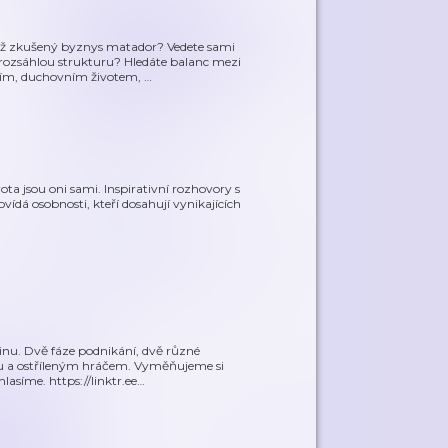
již zkušený byznys matador? Vedete sami
rozsáhlou strukturu? Hledáte balanc mezi
ím, duchovním životem,
…
vota jsou oni sami. Inspirativní rozhovory s
ovídá osobnosti, kteří dosahují vynikajících
nu. Dvě fáze podnikání, dvě různé
mou a ostříleným hráčem. Vyměňujeme si
asíme. https://linktr.ee
…