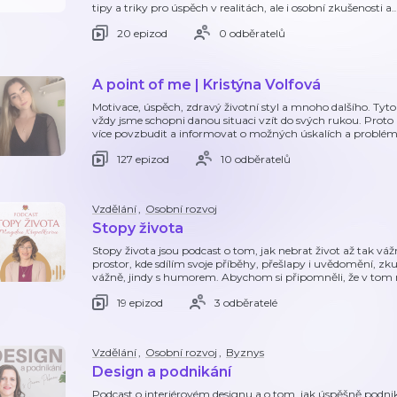
tipy a triky pro úspěch v realitách, ale i osobní zkušenosti a
20 epizod
0 odběratelů
A point of me | Kristýna Volfová
Motivace, úspěch, zdravý životní styl a mnoho dalšího. Tyto
vždy jsme schopni danou situaci vzít do svých rukou. Proto
více povzbudit a informovat o možných úskalích a problém
127 epizod
10 odběratelů
Vzdělání
,
Osobní rozvoj
Stopy života
Stopy života jsou podcast o tom, jak nebrat život až tak váž
prostor, kde sdílím svoje příběhy, přešlapy i uvědomění, zk
vážně, jindy s humorem. Abychom si připomněli, že v tom
19 epizod
3 odběratelé
Vzdělání
,
Osobní rozvoj
,
Byznys
Design a podnikání
Podcast o interiérovém designu a o tom, jak úspěšně podnika