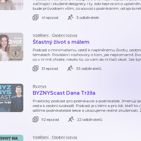
začínající i zkušené designéry i ty, kdo teprve sní o uplat
bude průvodcem vším, co souvisí s podnikáním: od správn
41 epizod
3 odběratelé
Vzdělání
,
Osobní rozvoj
Šťastný život s málem
Podcast o minimalismu, cestě k naplněnému životu, osobním
tématech. Povídání i rozhovory o tom, jak nepromarnit život
co v ní mít chcete, nikoliv to, co vám do ní tlačí okolí. Jak bý
31 epizod
33 odběratelů
Byznys
BYZNYScast Dana Tržila
Praktický podcast pro podnikavce a podnikatele. Jmenuji se D
cesta k osobní svobodě. Podcast je s lidmi a pro lidi, kteří t
sdílíme podnikatelské lekce a ukazujeme reálné zkušenosti.
92 epizod
22 odběratelů
Vzdělání
,
Osobní rozvoj