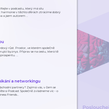
tejte v podcastu, který má sílu
z harmonie v těchto sférách ztrácíme dobrý
lina a jsem autorem
…
ou
dový růst. Prostor, ve kterém společně
jící byznys. Připrav se na cestu, která tě
 prosperitu.
…
nikání a networkingu
obchodní partnery? Zajímá vás, v čem se
něte si Podcast Společně zvládneme víc - o
ness Friends
…