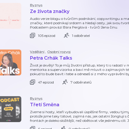
Byznys
Ze života značky
Audio verze blogu o tvůrčím podnikání, copywritingu a mar
značky, které podnikají srdcem a hledají cesty, jak svou t
Podcastem provází Bára Perglová - tvůrčí žena činu.
105 epizod
1 odběratel
Vzdělání
,
Osobní rozvoj
Petra Crhák Talks
Život je skvělý! To je můj životní přístup, který ti s radost
mentorka a supervizorka a baví mě mluvit o zajímavých té
pokud to bude bavit i tebe a odneseš si z mého vyprávění b
47 epizod
7 odběratelů
Byznys
Třetí Směna
Zveme si hosty, kteří vybudovali úspěšné firmy, vedou týmy
protože jsme taky tátové, zajímá nás, jak ostatní žonglují s
frontách je daleko složitější, než obětovat vše jedinému cíli
6 epizod
0 odběratelů