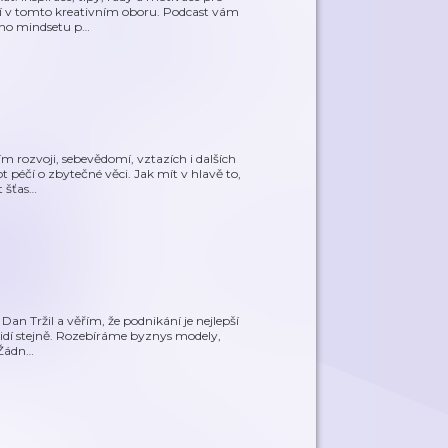
nění v tomto kreativním oboru. Podcast vám
ého mindsetu p
…
 rozvoji, sebevědomí, vztazích i dalších
 péčí o zbytečné věci. Jak mít v hlavě to,
t šťas
…
an Tržil a věřím, že podnikání je nejlepší
o vidí stejně. Rozebíráme byznys modely,
 Žádn
…