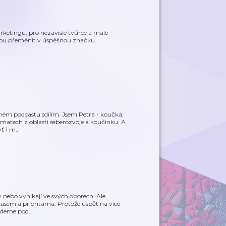
ketingu, pro nezávislé tvůrce a malé
vorbu přeměnit v úspěšnou značku.
í v mém podcastu sdílím. Jsem Petra - koučka,
matech z oblasti seberozvoje a koučinku. A
yť 1 m
…
 nebo vynikají ve svých oborech. Ale
 časem a prioritama. Protože uspět na více
. Jdeme pod
…