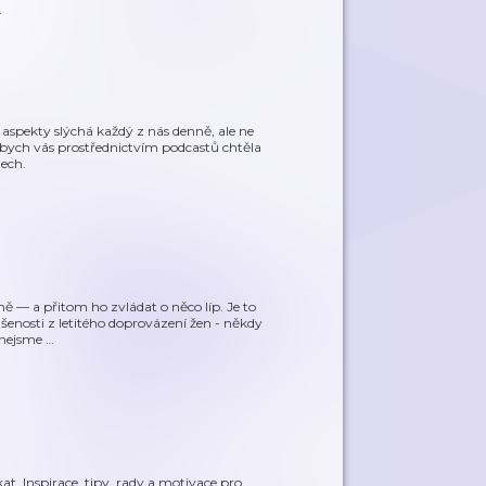
…
 aspekty slýchá každý z nás denně, ale ne
 bych vás prostřednictvím podcastů chtěla
ech.
ně — a přitom ho zvládat o něco líp. Je to
ušenosti z letitého doprovázení žen - někdy
 nejsme
…
t. Inspirace, tipy, rady a motivace pro