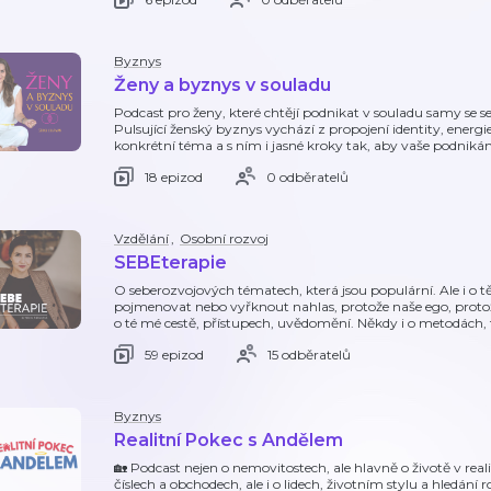
Byznys
Ženy a byznys v souladu
Podcast pro ženy, které chtějí podnikat v souladu samy se s
Pulsující ženský byznys vychází z propojení identity, energi
konkrétní téma a s ním i jasné kroky tak, aby vaše podnikán
18 epizod
0 odběratelů
Vzdělání
,
Osobní rozvoj
SEBEterapie
O seberozvojových tématech, která jsou populární. Ale i o tě
pojmenovat nebo vyřknout nahlas, protože naše ego, protože
o té mé cestě, přístupech, uvědomění. Někdy i o metodách, 
59 epizod
15 odběratelů
Byznys
Realitní Pokec s Andělem
🏡 Podcast nejen o nemovitostech, ale hlavně o životě v real
číslech a obchodech, ale i o lidech, životním stylu a hledán