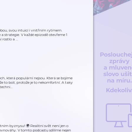
ebou, svou intuicí i vnitřním rytmem.
e a strategie. V každé epizodě otevřeme 1
í rostlo a
…
ch, která populární nejsou. Která se bojíme
 to bolí, protože je to nekomfortní. A taky
techni
…
itním byznysu! 🌍 Realitní svět není jen o
í rovnováhy. V tomto podcastu sdílíme nejen