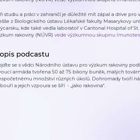
ři studiu a práci v zahraničí je důležité mít zápal a drive pro
šše z Biologického ústavu Lékařské fakulty Masarykovy unive
ýcarsku, kde také vedla laboratoř v Cantonal Hospital of St
ýzkum rakoviny (NÚVR)
vede výzkumnou skupinu Imunoter
opis podcastu
jďte se s vědci Národního ústavu pro výzkum rakoviny podív
voucí armáda tvořena 50 až 75 biliony buněk, malých tová
espočetnému množství různých úkolů. Dohromady tvoří náš 
bouří a jejich vzpoura se šíří - „jako rakovina“.