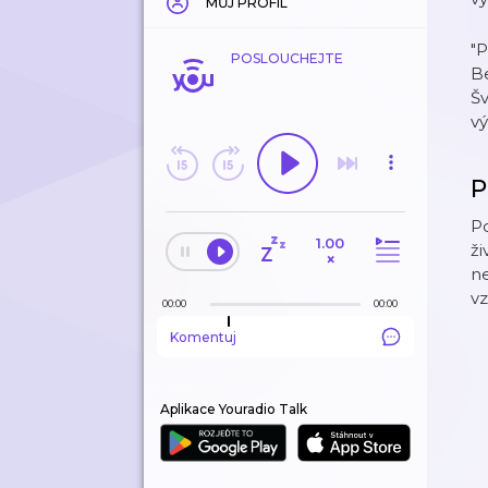
MŮJ PROFIL
"P
POSLOUCHEJTE
Be
Šv
v
P
Po
1.00
ži
×
n
vz
00:00
00:00
Komentuj
Aplikace Youradio Talk