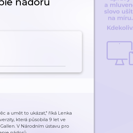
pie nádorů
 věc a umět to ukázat," říká Lenka
rzity, která působila 9 let ve
. Gallen. V Národním ústavu pro
pie nádorů.