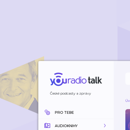
České podcasty a zprávy
Úv
PRO TEBE
AUDIOKNIHY