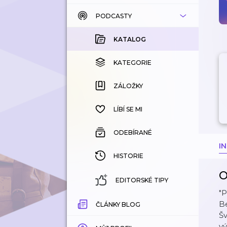
PODCASTY
KATALOG
KOUPENÉ
KATALOG
KATEGORIE
KATEGORIE
ZÁLOŽKY
ZÁLOŽKY
HISTORIE
LÍBÍ SE MI
ODEBÍRANÉ
I
HISTORIE
O
EDITORSKÉ TIPY
"P
Be
ČLÁNKY BLOG
Šv
v