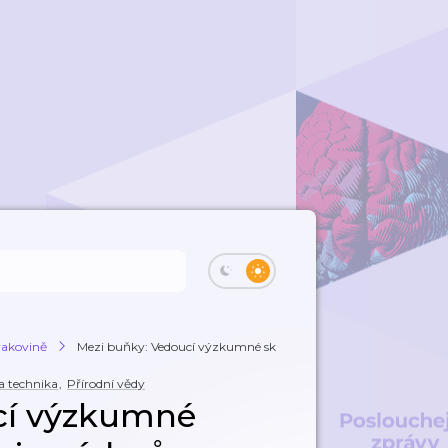
rakovině
Mezi buňky: Vedoucí výzkumné skupiny imun...
a technika
,
Přírodní vědy