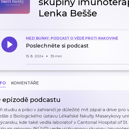
skupiny imunotera
Lenka Bešše
MEZI BUŇKY. PODCAST O VĚDĚ PROTI RAKOVINĚ
Poslechněte si podcast
15. 8. 2024
35 min
NFO
KOMENTÁŘE
 epizodě podcastu
ři studiu a práci v zahraničí je důležité mít zápal a drive pro
šše z Biologického ústavu Lékařské fakulty Masarykovy unive
ýcarsku, kde také vedla laboratoř v Cantonal Hospital of St
ýzkum rakoviny (NÚVR) vede výzkumnou skupinu Imunotera