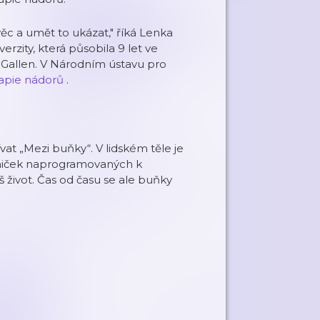
 věc a umět to ukázat," říká Lenka
rzity, která působila 9 let ve
. Gallen. V Národním ústavu pro
apie nádorů
.
at „Mezi buňky“. V lidském těle je
rniček naprogramovaných k
život. Čas od času se ale buňky