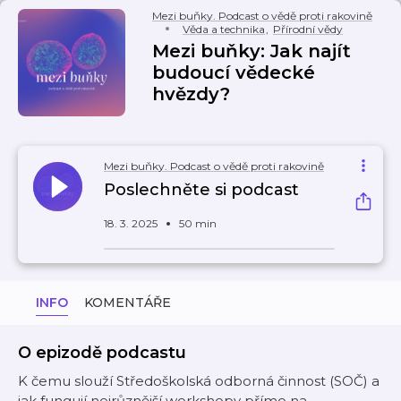
Mezi buňky. Podcast o vědě proti rakovině
Věda a technika
,
Přírodní vědy
Mezi buňky: Jak najít
budoucí vědecké
hvězdy?
Mezi buňky. Podcast o vědě proti rakovině
Poslechněte si podcast
18. 3. 2025
50 min
INFO
KOMENTÁŘE
O epizodě podcastu
K čemu slouží Středoškolská odborná činnost (SOČ) a
jak fungují nejrůznější workshopy přímo na