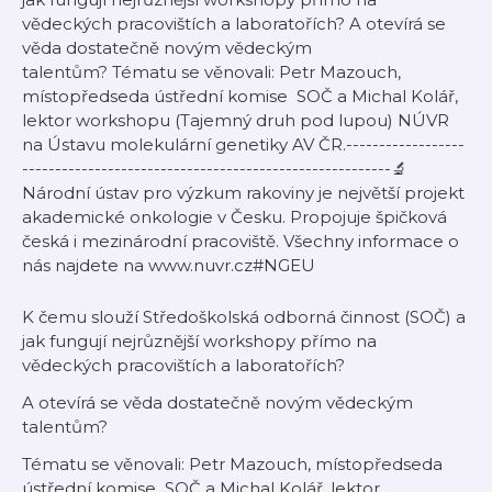
vědeckých pracovištích a laboratořích? A otevírá se
věda dostatečně novým vědeckým
talentům? Tématu se věnovali: Petr Mazouch,
místopředseda ústřední komise SOČ a Michal Kolář,
lektor workshopu (Tajemný druh pod lupou) NÚVR
na Ústavu molekulární genetiky AV ČR.------------------
--------------------------------------------------------🔬
Národní ústav pro výzkum rakoviny je největší projekt
akademické onkologie v Česku. Propojuje špičková
česká i mezinárodní pracoviště. Všechny informace o
nás najdete na www.nuvr.cz#NGEU
K čemu slouží Středoškolská odborná činnost (SOČ) a
jak fungují nejrůznější workshopy přímo na
vědeckých pracovištích a laboratořích?
A otevírá se věda dostatečně novým vědeckým
talentům?
Tématu se věnovali: Petr Mazouch, místopředseda
ústřední komise SOČ a Michal Kolář, lektor