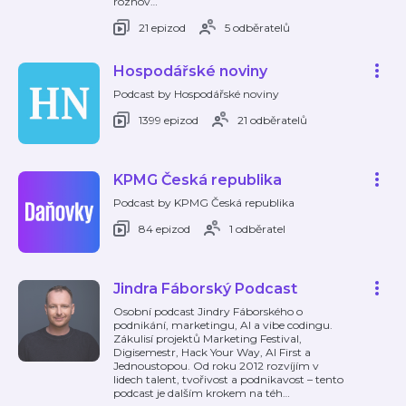
rozhov
…
21 epizod
5 odběratelů
Hospodářské noviny
Podcast by Hospodářské noviny
1399 epizod
21 odběratelů
KPMG Česká republika
Podcast by KPMG Česká republika
84 epizod
1 odběratel
Jindra Fáborský Podcast
Osobní podcast Jindry Fáborského o
podnikání, marketingu, AI a vibe codingu.
Zákulisí projektů Marketing Festival,
Digisemestr, Hack Your Way, AI First a
Jednoustopou. Od roku 2012 rozvíjím v
lidech talent, tvořivost a podnikavost – tento
podcast je dalším krokem na téh
…