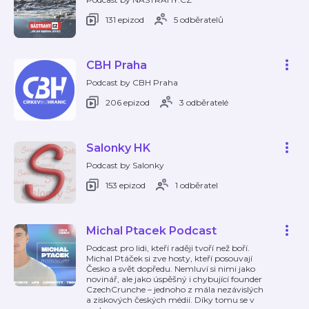
131 epizod
5 odběratelů
CBH Praha
Podcast by CBH Praha
206 epizod
3 odběratelé
Salonky HK
Podcast by Salonky
153 epizod
1 odběratel
Michal Ptacek Podcast
Podcast pro lidi, kteří raději tvoří než boří.
Michal Ptáček si zve hosty, kteří posouvají
Česko a svět dopředu. Nemluví si nimi jako
novinář, ale jako úspěšný i chybující founder
CzechCrunche – jednoho z mála nezávislých
a ziskových českých médií. Díky tomu se v