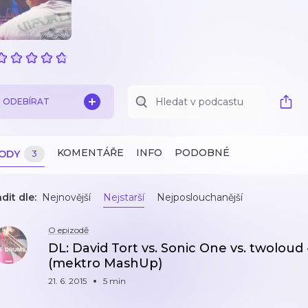
ODEBÍRAT
KOMENTÁŘE
INFO
PODOBNÉ
ZODY
3
dit dle:
Nejnovější
Nejstarší
Nejposlouchanější
O epizodě
DL: David Tort vs. Sonic One vs. twolou
(mektro MashUp)
21. 6. 2015
5 min