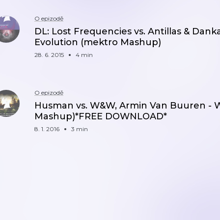
O epizodě
DL: Lost Frequencies vs. Antillas & Dank
Evolution (mektro Mashup)
28. 6. 2015
4 min
O epizodě
Husman vs. W&W, Armin Van Buuren - W
Mashup)*FREE DOWNLOAD*
8. 1. 2016
3 min