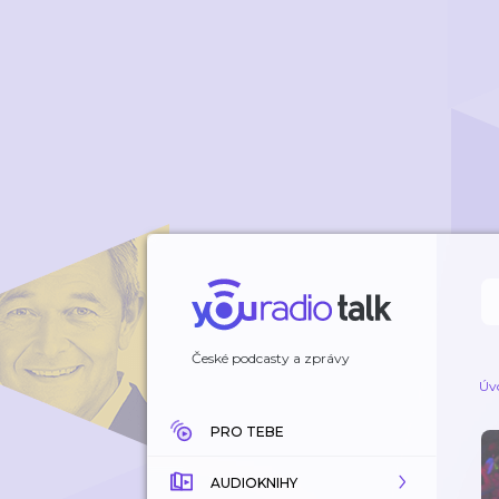
České podcasty a zprávy
Úv
PRO TEBE
AUDIOKNIHY