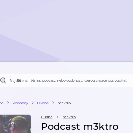
Najděte si:
od
Podcasty
Hudba
m3ktro
Hudba
m3ktro
Podcast m3ktro