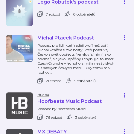
Lego Robutek's podcast
7 epizod
0 odběratelů
Michal Ptacek Podcast
Podcast pro lidi, kteří raději tvoří než boří.
Michal Ptáček si zve hosty, kteří posouvají
Česko a svět dopředu. Nemluví si nimi jako
novinář, ale jako úspěšný i chybující founder
CzechCrunche – jednoho z mála nezávislých
a ziskových českých médií. Díky tomu se v
rozhov
…
21 epizod
5 odběratelů
Hudba
Hoofbeats Music Podcast
Podcast by Hoofbeats Music
76 epizod
3 odběratelé
MX DEBATY