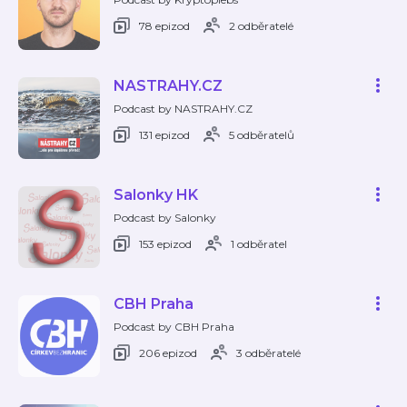
78 epizod
2 odběratelé
NASTRAHY.CZ
Podcast by NASTRAHY.CZ
131 epizod
5 odběratelů
Salonky HK
Podcast by Salonky
153 epizod
1 odběratel
CBH Praha
Podcast by CBH Praha
206 epizod
3 odběratelé