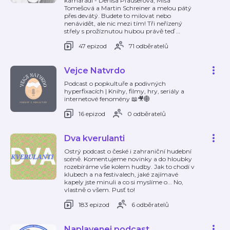
kamarádi - Denisa Pfauserová, Míša
Tomešová a Martin Schreiner a melou pátý
přes devátý. Budete to milovat nebo
nenávidět, ale nic mezi tím! Tři neřízený
střely s prožíznutou hubou právě teď
…
47 epizod
71 odběratelů
Vejce Natvrdo
Podcast o popkultuře a podivných
hyperfixacích | Knihy, filmy, hry, seriály a
internetové fenomény 📖🎥🌐
16 epizod
0 odběratelů
Dva kverulanti
Ostrý podcast o české i zahraniční hudební
scéně. Komentujeme novinky a do hloubky
rozebíráme vše kolem hudby. Jak to chodí v
klubech a na festivalech, jaké zajímavé
kapely jste minuli a co si myslíme o... No,
vlastně o všem. Pusť to!
183 epizod
6 odběratelů
Naplavenej podcast