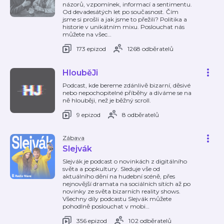
názorů, vzpomínek, informací a sentimentu.
Od devadesátých let po současnost. Čím
jsme si prošli a jak jsme to přežili? Politika a
historie v unikátním mixu. Poslouchat nás
můžete na všec
…
173 epizod
1268 odběratelů
HlouběJi
Podcast, kde bereme zdánlivě bizarní, děsivé
nebo nepochopitelné příběhy a díváme se na
ně hlouběji, než je běžný scroll.
9 epizod
8 odběratelů
Zábava
Slejvák
Slejvák je podcast o novinkách z digitálního
světa a popkultury. Sleduje vše od
aktuálního dění na hudební scéně, přes
nejnovější dramata na sociálních sítích až po
novinky ze světa bizarních reality shows.
Všechny díly podcastu Slejvák můžete
pohodlně poslouchat v mobi
…
356 epizod
102 odběratelů