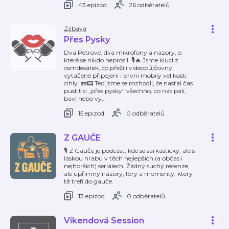
43 epizod
26 odběratelů
Zábava
Přes Pysky
Dva Petrové, dva mikrofony a názory, o
které se nikdo neprosil. 🎙️🔥 Jsme kluci z
osmdesátek, co přežili videopůjčovny,
vytáčené připojení i první mobily velikosti
cihly. 📼📟 Teď jsme se rozhodli, že nastal čas
pustit si „přes pysky“ všechno, co nás pálí,
baví nebo vy
…
15 epizod
0 odběratelů
Z GAUČE
🎙️ Z Gauče je podcast, kde se sarkasticky, ale s
láskou hrabu v těch nejlepších (a občas i
nejhorších) seriálech. Žádný suchý recenze,
ale upřímný názory, fóry a momenty, který
tě trefí do gauče.
13 epizod
0 odběratelů
Vikendová Session