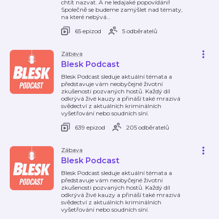
chtít nazvat. A ne ledajaké popovídání!
Společně se budeme zamýšlet nad tématy,
na které nebývá
…
65 epizod
5 odběratelů
Zábava
Blesk Podcast
Blesk Podcast sleduje aktuální témata a
představuje vám neobyčejné životní
zkušenosti pozvaných hostů. Každý díl
odkrývá živé kauzy a přináší také mrazivá
svědectví z aktuálních kriminálních
vyšetřování nebo soudních síní.
639 epizod
205 odběratelů
Zábava
Blesk Podcast
Blesk Podcast sleduje aktuální témata a
představuje vám neobyčejné životní
zkušenosti pozvaných hostů. Každý díl
odkrývá živé kauzy a přináší také mrazivá
svědectví z aktuálních kriminálních
vyšetřování nebo soudních síní.