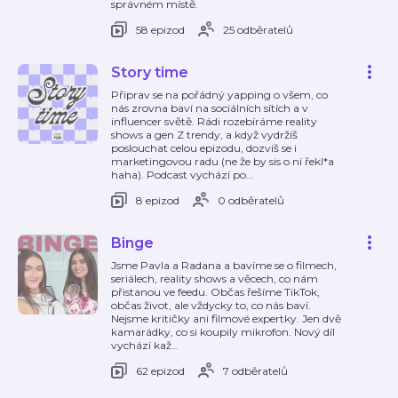
správném místě.
58 epizod
25 odběratelů
Story time
Připrav se na pořádný yapping o všem, co
nás zrovna baví na sociálních sítích a v
influencer světě. Rádi rozebíráme reality
shows a gen Z trendy, a když vydržíš
poslouchat celou epizodu, dozvíš se i
marketingovou radu (ne že by sis o ní řekl*a
haha). Podcast vychází po
…
8 epizod
0 odběratelů
Binge
Jsme Pavla a Radana a bavíme se o filmech,
seriálech, reality shows a věcech, co nám
přistanou ve feedu. Občas řešíme TikTok,
občas život, ale vždycky to, co nás baví.
Nejsme kritičky ani filmové expertky. Jen dvě
kamarádky, co si koupily mikrofon. Nový díl
vychází kaž
…
62 epizod
7 odběratelů