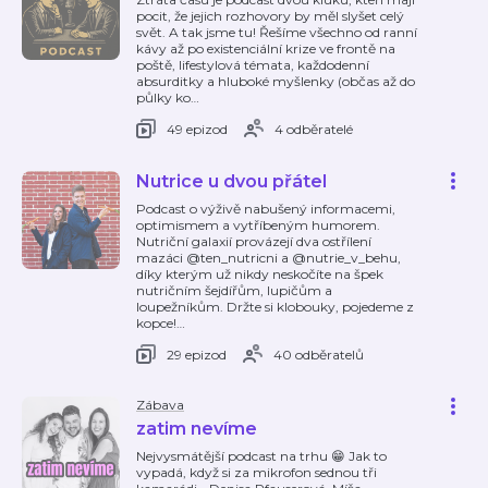
pocit, že jejich rozhovory by měl slyšet celý
svět. A tak jsme tu! Řešíme všechno od ranní
kávy až po existenciální krize ve frontě na
poště, lifestylová témata, každodenní
absurditky a hluboké myšlenky (občas až do
půlky ko
…
49 epizod
4 odběratelé
Nutrice u dvou přátel
Podcast o výživě nabušený informacemi,
optimismem a vytříbeným humorem.
Nutriční galaxií provázejí dva ostřílení
mazáci @ten_nutricni a @nutrie_v_behu,
díky kterým už nikdy neskočíte na špek
nutričním šejdířům, lupičům a
loupežníkům. Držte si klobouky, pojedeme z
kopce!
…
29 epizod
40 odběratelů
Zábava
zatim nevíme
Nejvysmátější podcast na trhu 😁 Jak to
vypadá, když si za mikrofon sednou tři