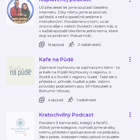
Už přes deset let jsme součástí českého
internetu. Díky němu jsme se poznali,
spřátelili a teď si společně sedáme k
mikrofonům. Povídáme si o tom, co se
zrovna děje v našich životech i kolem nás, a
v každé epizodě otevřeme jedno téma, které
stojí za probrání. Pokud mát
…
16 epizod
0 odběratelů
Kafe na Půdě
Zajímavé rozhovory se zajímavými lidmi - to
je Kafe na Půdě! Rozhovory o regionu, o
životě a o životě v regionu Sudet. Také ale o
přátelství, přírodě, hudbě a jídle. Vašimi
průvodci podcastem jsou Jiří Holoubek a
Bohumír Vítovec.
4 epizod
1 odběratel
Kratochvilný Podcast
Povídání 3 kamarádů, kolegů a farářů...
Ačkoli jsme kolegové, rozhodli jsme se díky
svému přátelství spolupracovat na podcastu.
Jde o pokec, klábosení nebo jakkoli to budete