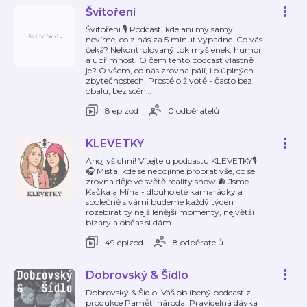
Švitoření
Švitoření 🎙️ Podcast, kde ani my samy
nevíme, co z nás za 5 minut vypadne. Co vás
čeká? Nekontrolovaný tok myšlenek, humor
a upřímnost. O čem tento podcast vlastně
je? O všem, co nás zrovna pálí, i o úplných
zbytečnostech. Prostě o životě - často bez
obalu, bez scén
…
8 epizod
0 odběratelů
KLEVETKY
Ahoj všichni! Vítejte u podcastu KLEVETKY🎙️
🎧 Místa, kde se nebojíme probrat vše, co se
zrovna děje ve světě reality show.🪩 Jsme
Kačka a Mína - dlouholeté kamarádky a
společně s vámi budeme každý týden
rozebírat ty nejšílenější momenty, největší
bizáry a občas si dám
…
49 epizod
8 odběratelů
Dobrovský & Šídlo
Dobrovský & Šídlo. Váš oblíbený podcast z
produkce Paměti národa. Pravidelná dávka