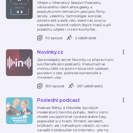
Vítejte u Víkendový Session! Podcastu,
věnovaného všem lehce geeky a
popkulturním tématům jako jsou filmy,
seriály, videohry, technologie, konzole,
sociální sítě a další věci, které nás zrovna
napadnou. Kromě našich libých hlasů si při
poslechu užijete i vrzání kuchyňsk
…
90 epizod
2 odběratelé
Novinky.cz
Zpravodajský server Novinky.cz připravil pro
své čtenáře sérii podcastů. Posluchači se
mohou těšit na souhrn bizarních událostí,
povídání z cest, politické komentáře a
mnohem více.
590 epizod
267 odběratelů
Poslední podcast
Podcast Bětky a Mikoláše, bývalých
moderátorů herního pořadu. Jestli s námi
chcete zavzpomínat na staré dobré časy,
popovídat si o hrách, filmech, seriálech,
knížkách, ale i náhodných věcech, co nám
zavadili o klobouček na internetu - jste na