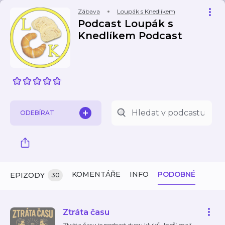
Zábava
Loupák s Knedlíkem
Podcast Loupák s
Knedlíkem Podcast
ODEBÍRAT
KOMENTÁŘE
INFO
PODOBNÉ
EPIZODY
30
Ztráta času
Ztráta času je podcast dvou kluků, kteří mají