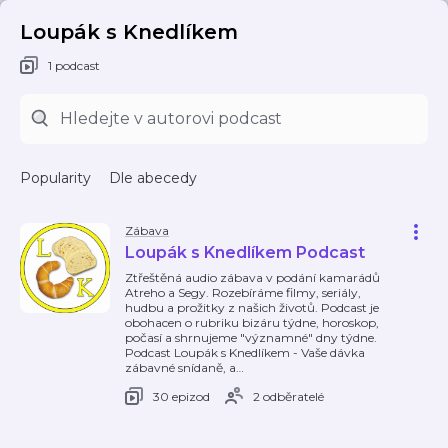
Loupák s Knedlíkem
1 podcast
Popularity
Dle abecedy
Zábava
Loupák s Knedlíkem Podcast
Ztřeštěná audio zábava v podání kamarádů
Atreho a Segy. Rozebíráme filmy, seriály,
hudbu a prožitky z našich životů. Podcast je
obohacen o rubriku bizáru týdne, horoskop,
počasí a shrnujeme "významné" dny týdne.
Podcast Loupák s Knedlíkem - Vaše dávka
zábavné snídaně, a
…
30 epizod
2 odběratelé